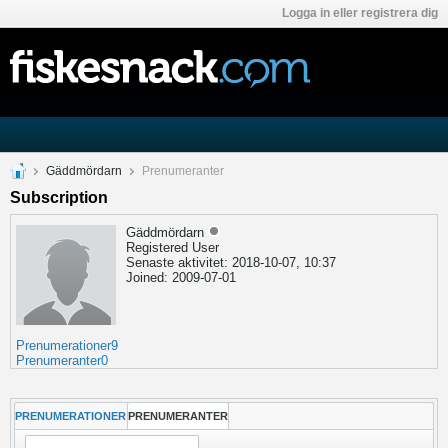
Logga in eller registrera dig
Gäddmördarn
Prenumeranter
Subscription
Gäddmördarn
Registered User
Senaste aktivitet: 2018-10-07, 10:37
Joined: 2009-07-01
Prenumerationer
9
Prenumeranter
0
PRENUMERATIONER
PRENUMERANTER