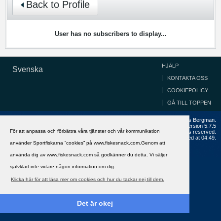
Back to Profile
User has no subscribers to display...
HJÄLP
Svenska
KONTAKTA OSS
COOKIEPOLICY
GÅ TILL TOPPEN
Copyright ©2002 - 2021, FiskeSnack.com. Grundad 2002 av Anders Bergman.
Powered by
vBulletin®
Version 5.7.5
För att anpassa och förbättra våra tjänster och vår kommunikation
Copyright © 2026 MH Sub I, LLC dba vBulletin. All rights reserved.
All times are GMT+1. This page was generated at 04:49.
använder Sportfiskarna ”cookies” på www.fiskesnack.com.Genom att
använda dig av www.fiskesnack.com så godkänner du detta. Vi säljer
självklart inte vidare någon information om dig.
Klicka här för att läsa mer om cookies och hur du tackar nej till dem.
Det är okej