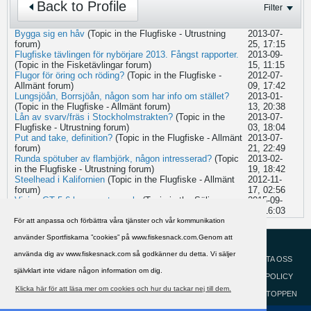
Back to Profile
Filter
Bygga sig en håv
(Topic in the
Flugfiske - Utrustning
2013-07-
forum)
25, 17:15
Flugfiske tävlingen för nybörjare 2013. Fångst rapporter.
2013-09-
(Topic in the
Fisketävlingar
forum)
15, 11:15
Flugor för öring och röding?
(Topic in the
Flugfiske -
2012-07-
Allmänt
forum)
09, 17:42
Lungsjöån, Borrsjöån, någon som har info om stället?
2013-01-
(Topic in the
Flugfiske - Allmänt
forum)
13, 20:38
Lån av svarv/fräs i Stockholmstrakten?
(Topic in the
2013-07-
Flugfiske - Utrustning
forum)
03, 18:04
Put and take, definition?
(Topic in the
Flugfiske - Allmänt
2013-07-
forum)
21, 22:49
Runda spötuber av flambjörk, någon intresserad?
(Topic
2013-02-
in the
Flugfiske - Utrustning
forum)
19, 18:42
Steelhead i Kalifornien
(Topic in the
Flugfiske - Allmänt
2012-11-
forum)
17, 02:56
Vision GT 5-6 brons extraspole
(Topic in the
Säljes -
2015-09-
Fiskesnack.com
forum)
15, 16:03
För att anpassa och förbättra våra tjänster och vår kommunikation
använder Sportfiskarna ”cookies” på www.fiskesnack.com.Genom att
HJÄLP
Svenska
använda dig av www.fiskesnack.com så godkänner du detta. Vi säljer
KONTAKTA OSS
självklart inte vidare någon information om dig.
COOKIEPOLICY
Klicka här för att läsa mer om cookies och hur du tackar nej till dem.
GÅ TILL TOPPEN