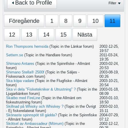
Back to Profile
Filter
Föregående
1
8
9
10
11
12
13
14
15
Nästa
Ron Thompsons hemsida
(Topic in the
Länkar
forum)
2002-12-25,
19:57
Settern.se
(Topic in the
Handlare
forum)
2011-03-24,
19:35
Shimano Antares
(Topic in the
Spinnfiske - Allmänt
2003-02-24,
forum)
20:53
Shimano Stella® 2500f
(Topic in the
Säljes -
2003-08-19,
Fiskesnack.com
forum)
00:26
Ska köpa vadare
(Topic in the
Flugfiske - Allmänt
2003-10-21,
forum)
20:54
Ska vi dela "Fisketekniker & Utrustning" ?
(Topic in the
2003-01-18,
Ljugarbänken
forum)
08:09
Skatbo med FireLine
(Topic in the
Allmänt om
2003-01-10,
fiskeutrustning
forum)
18:50
Skillnad på Whisky och Whiskey ?
(Topic in the
Övrigt
2003-02-10,
- Ej fiskerelaterat
forum)
15:11
Skönaste spinnspöt till gädda?
(Topic in the
Spinnfiske
2004-07-29,
- Allmänt
forum)
07:12
Skötsel av Ambassadeur (Mörrum)
(Topic in the
2002-12-12,
Spinnfiske - Allmänt
forum)
09:25