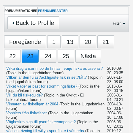
PRENUMERATIONER
PRENUMERANTER
Back to Profile
Filter
Föregående
1
13
20
21
22
23
24
25
Nästa
Vilka drag anser ni borde finnas i varje fiskares arsenal?
2010-09-
(Topic in the
Ljugarbänken
forum)
20, 20:35
VIlken är den fulast/äckligaste fisk ni sett/fått?
(Topic in
2007-11-
the
Ljugarbänken
forum)
23, 08:00
Vilket väder är bäst för strömmingsfiske?
(Topic in the
2013-05-
Ljugarbänken
forum)
22, 00:15
Vill du bli fiskeguide?
(Topic in the
Övrigt - Ej
2005-01-
fiskerelaterat
forum)
04, 20:21
Vinnaren av fiskeligan år 2004
(Topic in the
Ljugarbänken
2004-10-
forum)
02, 00:57
Vobblers från fiskefeber
(Topic in the
Ljugarbänken
2004-06-
forum)
16, 17:08
Vägbeskrivnign till psortfiskecompaniet?
(Topic in the
2005-06-
Ljugarbänken
forum)
05, 20:32
vägbeskrivning till willys sportfiske i västerås
(Topic in
2010-12-