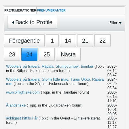
PRENUMERATIONER
PRENUMERANTER
Back to Profile
Filter
Föregående
1
14
21
22
23
24
25
Nästa
Wobblers på tradera, Rapala, StumpJumper, bomber
(Topic
2023-
in the
Säljes - Fiskesnack.com
forum)
06-12,
03:47
Wobblers på tradera, Storm little mac, Turus Ukko, Rapala
2024-
mm
(Topic in the
Säljes - Fiskesnack.com
forum)
06-29,
06:34
www.billigtfiske.com
(Topic in the
Handlare
forum)
2008-
05-15,
11:10
Ålandsfiske
(Topic in the
Ljugarbänken
forum)
2003-
10-01,
20:05
äckligast hittils i år
(Topic in the
Övrigt - Ej fiskerelaterat
2005-
forum)
11-17,
12:27