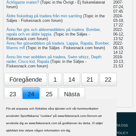
Äckligaste maten?
(Topic in the
Övrigt - Ej fiskerelaterat
2007-
forum)
07-24,
07:45
Äldre fiskedrag på tradera från min samling
(Topic in the
2024-
Säljes - Fiskesnack.com
forum)
03-19,
17:22
Ännu fler gös och abborrwobblers på tradera. Bomber,
2022-
rapala och en äldre lappia.
(Topic in the
Säljes -
06-12,
Fiskesnack.com
forum)
13:52
Ännu fler göswobblers på tradera. Lappia, Rapala, Bomber,
2022-
Manns mfl
(Topic in the
Säljes - Fiskesnack.com
forum)
06-19,
14:12
Ännu lite mer wobblers på tradera, Swim whizz, Depth
2019-
raider, Cisco kid, Rapala
(Topic in the
Säljes -
10-13,
Fiskesnack.com
forum)
21:53
Föregående
1
14
21
22
23
24
25
Nästa
För att anpassa och förbättra våra tjänster och vår kommunikation
använder Sportfiskarna ”cookies” på www.fiskesnack.com.Genom att
HJÄLP
Svenska
använda dig av www.fiskesnack.com så godkänner du detta. Vi säljer
KONTAKTA OSS
självklart inte vidare någon information om dig.
COOKIEPOLICY