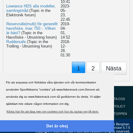
10:41
Lowrance HDS alla modeller,
2023-
samlingstråd
(Topic in the
05-
Elektronik
forum)
23,
22:45
Reservrulle(multi) för generellt
2019-
havsfiske, max 750:-. Vilken
04-
är bäst?
(Topic in the
01,
Havsfiske - Utrustning
forum)
14:52
Ruddersafe
(Topic in the
2018-
Trolling - Utrustning
forum)
12-
28,
01:30
1
2
Nästa
För att anpassa och förbättra våra tjänster och vår kommunikation
använder Sportfiskarna ”cookies” på www.fiskesnack.com.Genom att
HJÄLP
Svenska
använda dig av www.fiskesnack.com så godkänner du detta. Vi säljer
KONTAKTA OSS
självklart inte vidare någon information om dig.
COOKIEPOLICY
Klicka här för att läsa mer om cookies och hur du tackar nej till dem.
GÅ TILL TOPPEN
Copyright ©2002 - 2021, FiskeSnack.com. Grundad 2002 av Anders Bergman.
Det är okej
Powered by
vBulletin®
Version 5.7.5
Copyright © 2026 MH Sub I, LLC dba vBulletin. All rights reserved.