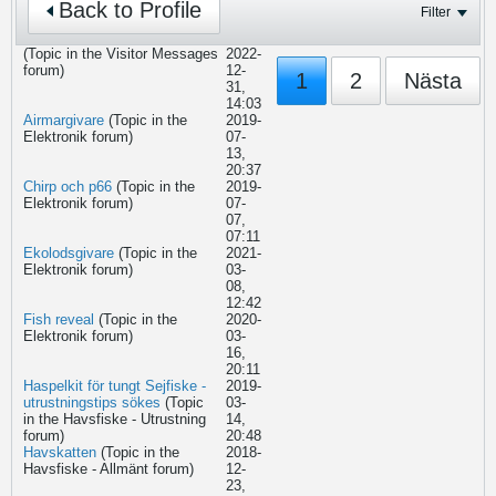
Back to Profile
Filter
(Topic in the
Visitor Messages
2022-
forum)
12-
1
2
Nästa
31,
14:03
Airmargivare
(Topic in the
2019-
Elektronik
forum)
07-
13,
20:37
Chirp och p66
(Topic in the
2019-
Elektronik
forum)
07-
07,
07:11
Ekolodsgivare
(Topic in the
2021-
Elektronik
forum)
03-
08,
12:42
Fish reveal
(Topic in the
2020-
Elektronik
forum)
03-
16,
20:11
Haspelkit för tungt Sejfiske -
2019-
utrustningstips sökes
(Topic
03-
in the
Havsfiske - Utrustning
14,
forum)
20:48
Havskatten
(Topic in the
2018-
Havsfiske - Allmänt
forum)
12-
23,