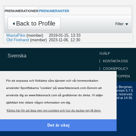
PRENUMERATIONER
PRENUMERANTER
Back to Profile
Filter
MastaPike
(member)
2019-01-15, 13:33
Old Firehand
(member)
2023-11-06, 12:30
HJÄLP
Svenska
KONTAKTA OSS
COOKIEPOLICY
GÅ TILL TOPPEN
För att anpassa och förbättra våra tjänster och vår kommunikation
Copyright ©2002 - 2021, FiskeSnack.com. Grundad 2002 av Anders Bergman.
använder Sportfiskarna ”cookies” på www.fiskesnack.com.Genom att
Powered by
vBulletin®
Version 5.7.5
Copyright © 2026 MH Sub I, LLC dba vBulletin. All rights reserved.
använda dig av www.fiskesnack.com så godkänner du detta. Vi säljer
All times are GMT+1. This page was generated at 14:36.
självklart inte vidare någon information om dig.
Klicka här för att läsa mer om cookies och hur du tackar nej till dem.
Det är okej