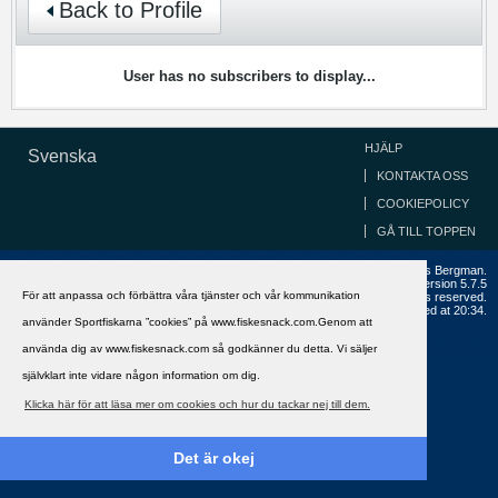
Back to Profile
User has no subscribers to display...
HJÄLP
Svenska
KONTAKTA OSS
COOKIEPOLICY
GÅ TILL TOPPEN
Copyright ©2002 - 2021, FiskeSnack.com. Grundad 2002 av Anders Bergman.
Powered by
vBulletin®
Version 5.7.5
För att anpassa och förbättra våra tjänster och vår kommunikation
Copyright © 2026 MH Sub I, LLC dba vBulletin. All rights reserved.
All times are GMT+1. This page was generated at 20:34.
använder Sportfiskarna ”cookies” på www.fiskesnack.com.Genom att
använda dig av www.fiskesnack.com så godkänner du detta. Vi säljer
självklart inte vidare någon information om dig.
Klicka här för att läsa mer om cookies och hur du tackar nej till dem.
Det är okej