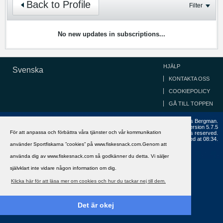
Back to Profile
Filter
No new updates in subscriptions...
HJÄLP
Svenska
KONTAKTA OSS
COOKIEPOLICY
GÅ TILL TOPPEN
Copyright ©2002 - 2021, FiskeSnack.com. Grundad 2002 av Anders Bergman.
Powered by
vBulletin®
Version 5.7.5
För att anpassa och förbättra våra tjänster och vår kommunikation
Copyright © 2026 MH Sub I, LLC dba vBulletin. All rights reserved.
All times are GMT+1. This page was generated at 08:34.
använder Sportfiskarna ”cookies” på www.fiskesnack.com.Genom att
använda dig av www.fiskesnack.com så godkänner du detta. Vi säljer
självklart inte vidare någon information om dig.
Klicka här för att läsa mer om cookies och hur du tackar nej till dem.
Det är okej