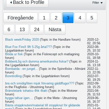
Back to Profile
Filter
Föregående
1
2
3
4
5
6
13
24
Nästa
Black week/Friday 2020
(Topic in the
Handlare
forum)
2020-12-
02, 20:56
Blue Fox FireX 9ft 5-25g årtal???
(Topic in the
2022-08-
Ljugarbänken
forum)
25, 10:32
Blöda ur fisk
(Topic in the
Fiskrecept och matlagning
2020-10-
forum)
01, 18:58
Bobber&Jig och dumma amerikanska fiskar?
(Topic in
2024-11-
the
Ljugarbänken
forum)
16, 13:18
Bombarda - en jungel...
(Topic in the
Spinnfiske - Allmänt
2022-11-
forum)
13, 22:05
Bonntrolling
(Topic in the
Ljugarbänken
forum)
2022-07-
30, 19:25
bra och smidig/liten mjuk förvaring gäddflugor???
(Topic
2022-09-
in the
Flugfiske - Utrustning
forum)
19, 15:25
Bränsletank tohatsu 4hk 4takt
(Topic in the
Motorer
2021-04-
forum)
26, 11:53
bygga tafsar igen....
(Topic in the
Mete - Utrustning
2019-06-
forum)
16, 16:37
Bästa stoppknuten/material till stoppknut för glidande
2021-01-
mete?
(Topic in the
Ljugarbänken
forum)
12, 14:49