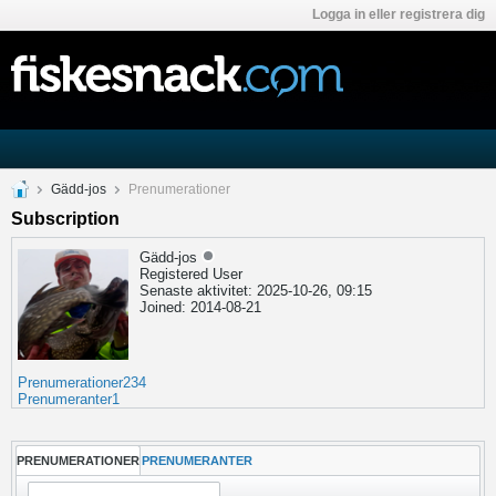
Logga in eller registrera dig
Gädd-jos
Prenumerationer
Subscription
Gädd-jos
Registered User
Senaste aktivitet: 2025-10-26, 09:15
Joined: 2014-08-21
Prenumerationer
234
Prenumeranter
1
PRENUMERATIONER
PRENUMERANTER