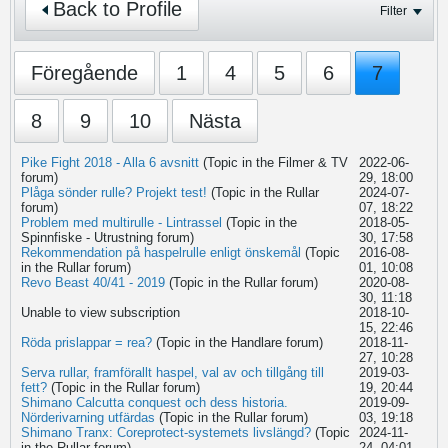
Back to Profile
Filter
Föregående
1
4
5
6
7
8
9
10
Nästa
Pike Fight 2018 - Alla 6 avsnitt
(Topic in the
Filmer & TV
2022-06-
forum)
29, 18:00
Plåga sönder rulle? Projekt test!
(Topic in the
Rullar
2024-07-
forum)
07, 18:22
Problem med multirulle - Lintrassel
(Topic in the
2018-05-
Spinnfiske - Utrustning
forum)
30, 17:58
Rekommendation på haspelrulle enligt önskemål
(Topic
2016-08-
in the
Rullar
forum)
01, 10:08
Revo Beast 40/41 - 2019
(Topic in the
Rullar
forum)
2020-08-
30, 11:18
Unable to view subscription
2018-10-
15, 22:46
Röda prislappar = rea?
(Topic in the
Handlare
forum)
2018-11-
27, 10:28
Serva rullar, framförallt haspel, val av och tillgång till
2019-03-
fett?
(Topic in the
Rullar
forum)
19, 20:44
Shimano Calcutta conquest och dess historia.
2019-09-
Nörderivarning utfärdas
(Topic in the
Rullar
forum)
03, 19:18
Shimano Tranx: Coreprotect-systemets livslängd?
(Topic
2024-11-
in the
Rullar
forum)
24, 04:01