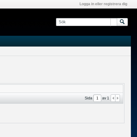
Logga in eller registrera dig
Sida
av
1