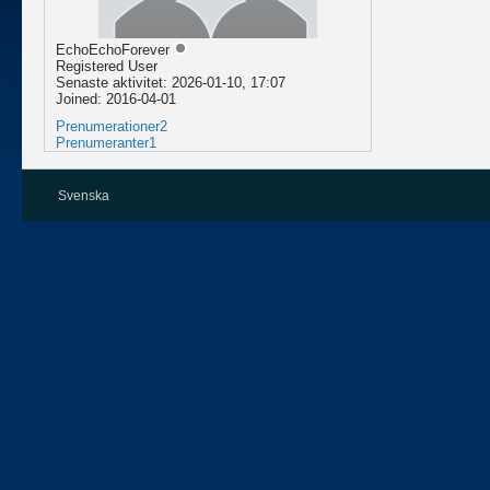
EchoEchoForever
Registered User
Senaste aktivitet: 2026-01-10, 17:07
Joined: 2016-04-01
Prenumerationer
2
Prenumeranter
1
Svenska