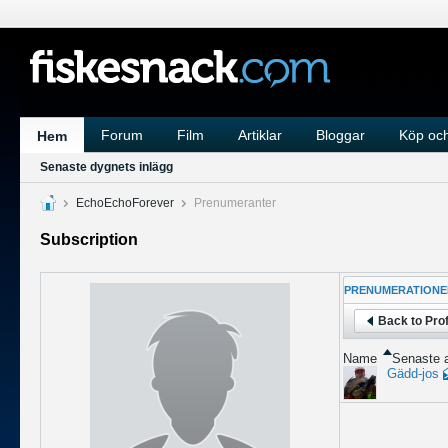
Forum
Film
Artiklar
Bloggar
Köp och
Hem
Senaste dygnets inlägg
EchoEchoForever
Prenumeranter
Subscription
PRENUMERATIONE
Back to Prof
Name
Senaste a
Gädd-jos