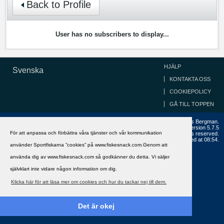
Back to Profile
User has no subscribers to display...
HJÄLP
Svenska
KONTAKTA OSS
COOKIEPOLICY
GÅ TILL TOPPEN
Copyright ©2002 - 2021, FiskeSnack.com. Grundad 2002 av Anders Bergman.
Powered by
vBulletin®
Version 5.7.5
För att anpassa och förbättra våra tjänster och vår kommunikation
Copyright © 2026 MH Sub I, LLC dba vBulletin. All rights reserved.
All times are GMT+1. This page was generated at 08:54.
använder Sportfiskarna ”cookies” på www.fiskesnack.com.Genom att
använda dig av www.fiskesnack.com så godkänner du detta. Vi säljer
självklart inte vidare någon information om dig.
Klicka här för att läsa mer om cookies och hur du tackar nej till dem.
Det är okej