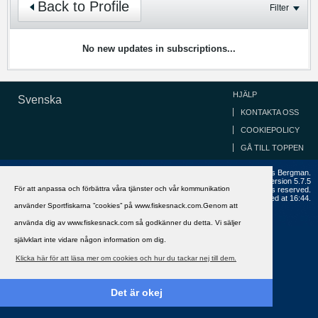
Back to Profile
Filter
No new updates in subscriptions...
HJÄLP
Svenska
KONTAKTA OSS
COOKIEPOLICY
GÅ TILL TOPPEN
Copyright ©2002 - 2021, FiskeSnack.com. Grundad 2002 av Anders Bergman.
Powered by
vBulletin®
Version 5.7.5
För att anpassa och förbättra våra tjänster och vår kommunikation
Copyright © 2026 MH Sub I, LLC dba vBulletin. All rights reserved.
All times are GMT+1. This page was generated at 16:44.
använder Sportfiskarna ”cookies” på www.fiskesnack.com.Genom att
använda dig av www.fiskesnack.com så godkänner du detta. Vi säljer
självklart inte vidare någon information om dig.
Klicka här för att läsa mer om cookies och hur du tackar nej till dem.
Det är okej