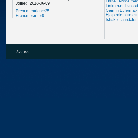
Fiske i Norge med
Joined: 2018-06-09
Fiske runt Funäsd
Garmin Echomap U
Prenumerationer
25
Hjälp mig hitta ett
Prenumeranter
0
Isfiske Tänndalen
Svenska