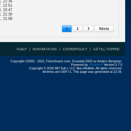
, 21:36
, 12:51
, 10:47
, 21:30
, 21:08
1
2
3
Nästa
HJÄLP
KONTAKTA OSS
COOKIEPOLICY
GÅ TILL TOPPEN
Copyright ©2002 - 2021, FiskeSnack.com. Grundad 2002 av Anders Bergman.
Powered by
vBulletin®
Version 5.7.5
Copyright © 2026 MH Sub I, LLC dba vBulletin. All rights reserved.
All times are GMT+1. This page was generated at 22:26.