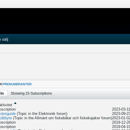
 sälj
R
PRENUMERANTER
ile
Showing
25
Subscriptions
ktivitet
bscription
2023-03-11
otorguide
(Topic in the
Elektronik
forum)
2023-09-23
båtbyte
(Topic in the
Allmänt om fiskebåtar och fiskekajaker
forum)
2023-01-02
bscription
2019-12-26
bscription
2019-04-19