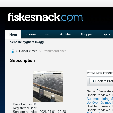
Forum
Film
Artiklar
Bloggar
Köp och
Hem
Senaste dygnets inlägg
DavidFelmeri
Prenumerationer
Subscription
PRENUMERATIONE
Back to Prof
Name
Senaste a
Unable to view su
Automatsäkring M
Behöver råd med 
DavidFelmeri
Unable to view su
Registered User
Unable to view su
Senaste aktivitet: 2026-04-01, 20:28