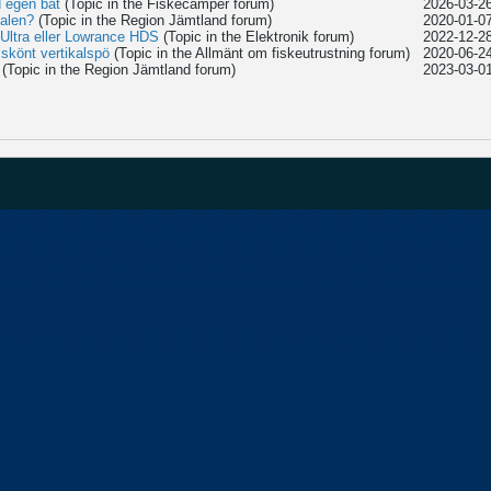
 egen båt
(Topic in the
Fiskecamper
forum)
2026-03-26
alen?
(Topic in the
Region Jämtland
forum)
2020-01-07
ltra eller Lowrance HDS
(Topic in the
Elektronik
forum)
2022-12-28
 skönt vertikalspö
(Topic in the
Allmänt om fiskeutrustning
forum)
2020-06-24
(Topic in the
Region Jämtland
forum)
2023-03-01