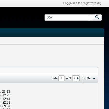
Logga in eller registrera dig
Sida
av
3
Filter
, 23:13
, 12:23
, 12:41
, 22:31
, 09:57