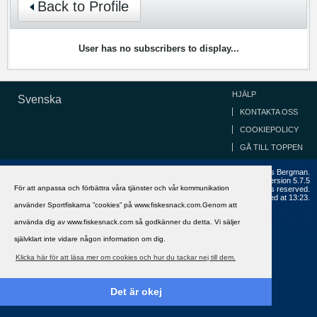
Back to Profile
User has no subscribers to display...
HJÄLP
Svenska
KONTAKTA OSS
COOKIEPOLICY
GÅ TILL TOPPEN
Copyright ©2002 - 2021, FiskeSnack.com. Grundad 2002 av Anders Bergman.
Powered by
vBulletin®
Version 5.7.5
För att anpassa och förbättra våra tjänster och vår kommunikation
Copyright © 2026 MH Sub I, LLC dba vBulletin. All rights reserved.
All times are GMT+1. This page was generated at 13:23.
använder Sportfiskarna ”cookies” på www.fiskesnack.com.Genom att
använda dig av www.fiskesnack.com så godkänner du detta. Vi säljer
självklart inte vidare någon information om dig.
Klicka här för att läsa mer om cookies och hur du tackar nej till dem.
Det är okej