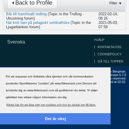
Back to Profile
Filter
Båt till framförallt trolling
(Topic in the
Trolling -
2022-02-14,
Utrustning
forum)
08:16
Har kört fast på pelagiskt vertikalfiske
(Topic in the
2021-05-03,
Ljugarbänken
forum)
07:58
HJÄLP
Svenska
KONTAKTA OSS
COOKIEPOLICY
GÅ TILL TOPPEN
Copyright ©2002 - 2021, FiskeSnack.com. Grundad 2002 av Anders Bergman.
Powered by
vBulletin®
Version 5.7.5
För att anpassa och förbättra våra tjänster och vår kommunikation
Copyright © 2026 MH Sub I, LLC dba vBulletin. All rights reserved.
All times are GMT+1. This page was generated at 02:02.
använder Sportfiskarna ”cookies” på www.fiskesnack.com.Genom att
använda dig av www.fiskesnack.com så godkänner du detta. Vi säljer
självklart inte vidare någon information om dig.
Klicka här för att läsa mer om cookies och hur du tackar nej till dem.
Det är okej