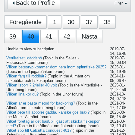
Back to Profile
Filter
Föregående
1
30
37
38
39
40
41
42
Nästa
Unable to view subscription
2019-07-
14, 16:48
Vertikalset+gäddspö
(Topic in the
Säljes -
2019-07-
Fiskesnack.com
forum)
15, 08:04
Vilken betestyp kommer dominera inom spinnfiske 2025?
2025-01-
(Topic in the
Ljugarbänken
forum)
15, 19:48
Vilken färg till roddbåt?
(Topic in the
Allmänt om
2024-11-
fiskebåtar och fiskekajaker
forum)
05, 06:47
Vilken isborr ? 24eller 40 volt
(Topic in the
Vinterfiske -
2025-01-
Utrustning
forum)
11, 22:56
Vilken lina kör du?
(Topic in the
Linor
forum)
2021-10-
24, 07:18
Vilken är er bästa metod för bäcköring?
(Topic in the
2021-04-
Allmänt om fiskeutrustning
forum)
17, 17:06
Vilket bete till abborre gädda, kanske gös brax?
(Topic in
2023-08-
the
Mete - Allmänt
forum)
06, 15:46
Vilket företag är det bäst/billigast att skicka fiskespön
2021-03-
med?
(Topic in the
Allmänt om fiskeutrustning
forum)
13, 19:41
Vilket spö till Calcutta conquest 401?
(Topic in the
2021-12-
Spinnfiske - Utrustning
forum)
13, 14:23