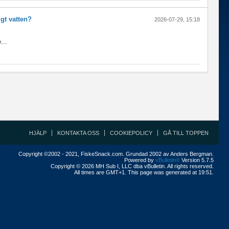
igt vatten?
2026-07-29, 15:18
...
HJÄLP
KONTAKTA OSS
COOKIEPOLICY
GÅ TILL TOPPEN
Copyright ©2002 - 2021, FiskeSnack.com. Grundad 2002 av Anders Bergman.
Powered by
vBulletin®
Version 5.7.5
Copyright © 2026 MH Sub I, LLC dba vBulletin. All rights reserved.
All times are GMT+1. This page was generated at 19:51.