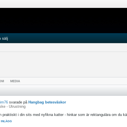
 sälj
OM
MEDIA
öm76
svarade på
Hangbag betesväskor
ske - Utrustning
 praktiskt i din sits med nyfikna katter - hinkar som är rektangulära om du kä
L INLÄGG