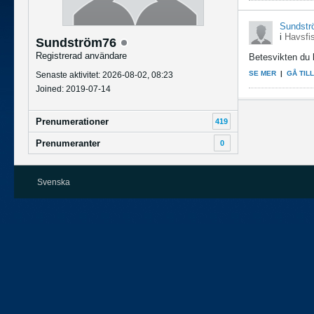
Sundstr
i
Havsfis
Sundström76
Registrerad användare
Betesvikten du kö
SE MER
|
GÅ TIL
Senaste aktivitet: 2026-08-02, 08:23
Joined: 2019-07-14
Prenumerationer
419
Prenumeranter
0
Svenska