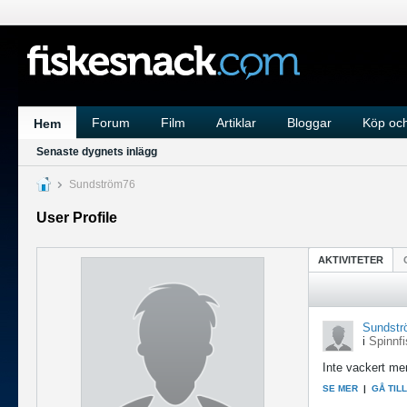
Forum
Film
Artiklar
Bloggar
Köp och
Hem
Senaste dygnets inlägg
Sundström76
User Profile
AKTIVITETER
Sundstr
i
Spinnfi
Inte vackert men
SE MER
|
GÅ TIL