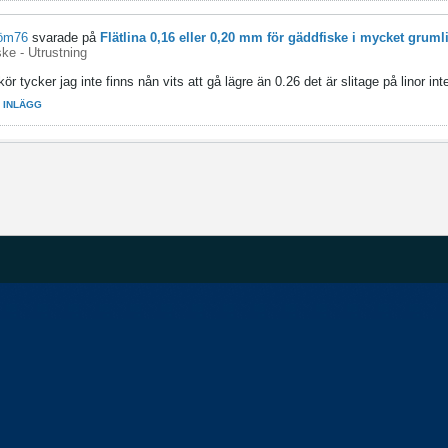
öm76
svarade på
Flätlina 0,16 eller 0,20 mm för gäddfiske i mycket gruml
ke - Utrustning
r tycker jag inte finns nån vits att gå lägre än 0.26 det är slitage på linor inte
L INLÄGG