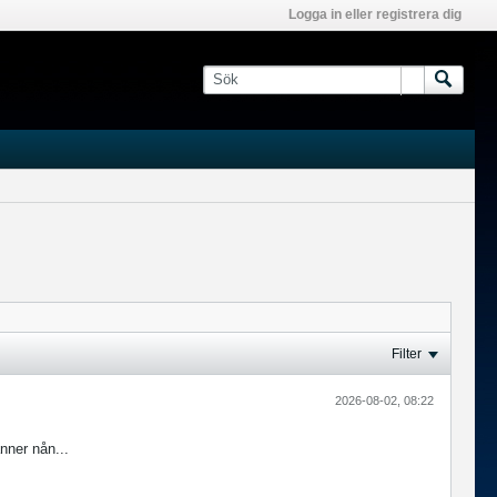
Logga in eller registrera dig
Filter
2026-08-02, 08:22
nner nån...