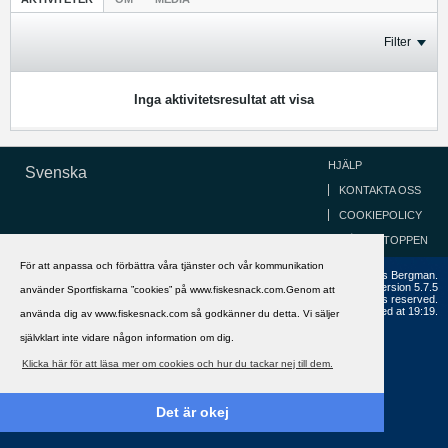
Filter
Inga aktivitetsresultat att visa
HJÄLP
Svenska
KONTAKTA OSS
COOKIEPOLICY
GÅ TILL TOPPEN
För att anpassa och förbättra våra tjänster och vår kommunikation
Copyright ©2002 - 2021, FiskeSnack.com. Grundad 2002 av Anders Bergman.
Powered by
vBulletin®
Version 5.7.5
använder Sportfiskarna ”cookies” på www.fiskesnack.com.Genom att
Copyright © 2026 MH Sub I, LLC dba vBulletin. All rights reserved.
All times are GMT+1. This page was generated at 19:19.
använda dig av www.fiskesnack.com så godkänner du detta. Vi säljer
självklart inte vidare någon information om dig.
Klicka här för att läsa mer om cookies och hur du tackar nej till dem.
Det är okej