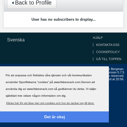
Back to Profile
User has no subscribers to display...
HJÄLP
Svenska
KONTAKTA OSS
COOKIEPOLICY
GÅ TILL TOPPEN
Copyright ©2002 - 2021, FiskeSnack.com. Grundad 2002 av Anders Bergman.
Powered by
vBulletin®
Version 5.7.5
För att anpassa och förbättra våra tjänster och vår kommunikation
Copyright © 2026 MH Sub I, LLC dba vBulletin. All rights reserved.
All times are GMT+1. This page was generated at 20:56.
använder Sportfiskarna ”cookies” på www.fiskesnack.com.Genom att
använda dig av www.fiskesnack.com så godkänner du detta. Vi säljer
självklart inte vidare någon information om dig.
Klicka här för att läsa mer om cookies och hur du tackar nej till dem.
Det är okej