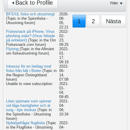
Back to Profile
Filter
BFS/UL fiske och utrustning!
2026-
(Topic in the
Spinnfiske -
08-
1
2
Nästa
Utrustning
forum)
05,
22:21
Fiskesnack på iPhone, Virus
2022-
phishing sidor? (Virus hittade
02-
på enheten!)
(Topic in the
Om
23,
Fiskesnack.com
forum)
09:25
Flytring
(Topic in the
Allmänt
2022-
om fiskeutrustning
forum)
01-
17,
09:19
Intresse för en heldag med
2022-
fiske från båt i Boren
(Topic in
06-
the
Region Östergötland
14,
forum)
07:08
Unable to view subscription
2021-
01-
04,
09:45
Liten spinnare som spinner
2021-
vid låga hastigheter och är
04-
tung - tips önskas
(Topic in
09,
the
Spinnfiske - Utrustning
10:34
forum)
Nybörjarfrågor flugfiske
(Topic
2022-
in the
Flugfiske - Utrustning
04-