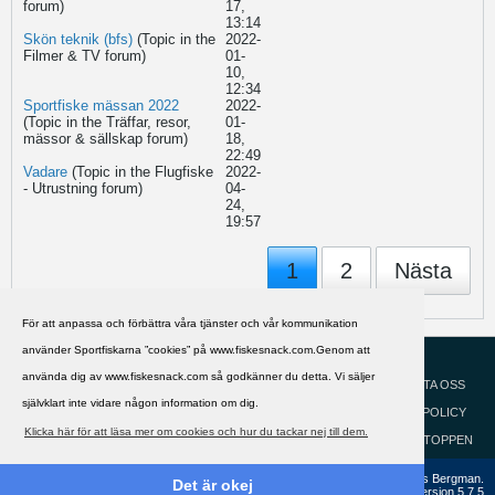
forum)
17,
13:14
Skön teknik (bfs)
(Topic in the
2022-
Filmer & TV
forum)
01-
10,
12:34
Sportfiske mässan 2022
2022-
(Topic in the
Träffar, resor,
01-
mässor & sällskap
forum)
18,
22:49
Vadare
(Topic in the
Flugfiske
2022-
- Utrustning
forum)
04-
24,
19:57
1
2
Nästa
För att anpassa och förbättra våra tjänster och vår kommunikation
använder Sportfiskarna ”cookies” på www.fiskesnack.com.Genom att
HJÄLP
Svenska
använda dig av www.fiskesnack.com så godkänner du detta. Vi säljer
KONTAKTA OSS
självklart inte vidare någon information om dig.
COOKIEPOLICY
Klicka här för att läsa mer om cookies och hur du tackar nej till dem.
GÅ TILL TOPPEN
Copyright ©2002 - 2021, FiskeSnack.com. Grundad 2002 av Anders Bergman.
Det är okej
Powered by
vBulletin®
Version 5.7.5