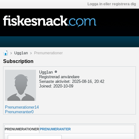
Logga in eller registrera dig
Ugg1an
Prenumerationer
Subscription
Ugg1an
Registrerad användare
Senaste aktivitet: 2025-08-16, 20:42
Joined: 2020-10-09
Prenumerationer
14
Prenumeranter
0
PRENUMERATIONER
PRENUMERANTER