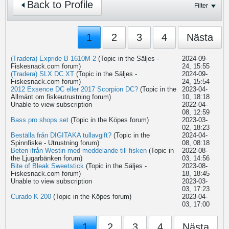
Back to Profile
Filter
1
2
3
4
Nästa
(Tradera) Expride B 1610M-2
(Topic in the
Säljes -
2024-09-
Fiskesnack.com
forum)
24, 15:55
(Tradera) SLX DC XT
(Topic in the
Säljes -
2024-09-
Fiskesnack.com
forum)
24, 15:54
2012 Exsence DC eller 2017 Scorpion DC?
(Topic in the
2023-04-
Allmänt om fiskeutrustning
forum)
10, 18:18
Unable to view subscription
2022-04-
08, 12:59
Bass pro shops set
(Topic in the
Köpes
forum)
2023-03-
02, 18:23
Beställa från DIGITAKA tullavgift?
(Topic in the
2024-04-
Spinnfiske - Utrustning
forum)
08, 08:18
Beten ifrån Westin med meddelande till fisken
(Topic in
2022-08-
the
Ljugarbänken
forum)
03, 14:56
Bite of Bleak Sweetstick
(Topic in the
Säljes -
2023-08-
Fiskesnack.com
forum)
18, 18:45
Unable to view subscription
2023-03-
03, 17:23
Curado K 200
(Topic in the
Köpes
forum)
2023-04-
03, 17:00
1
2
3
4
Nästa