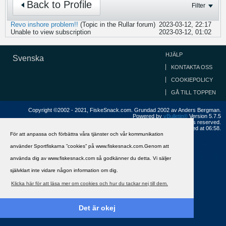
Back to Profile
Filter
Revo inshore problem!!
(Topic in the
Rullar
forum)
2023-03-12, 22:17
Unable to view subscription
2023-03-12, 01:02
HJÄLP
Svenska
KONTAKTA OSS
COOKIEPOLICY
GÅ TILL TOPPEN
Copyright ©2002 - 2021, FiskeSnack.com. Grundad 2002 av Anders Bergman.
Powered by
vBulletin®
Version 5.7.5
Copyright © 2026 MH Sub I, LLC dba vBulletin. All rights reserved.
All times are GMT+1. This page was generated at 06:58.
För att anpassa och förbättra våra tjänster och vår kommunikation
använder Sportfiskarna ”cookies” på www.fiskesnack.com.Genom att
använda dig av www.fiskesnack.com så godkänner du detta. Vi säljer
självklart inte vidare någon information om dig.
Klicka här för att läsa mer om cookies och hur du tackar nej till dem.
Det är okej