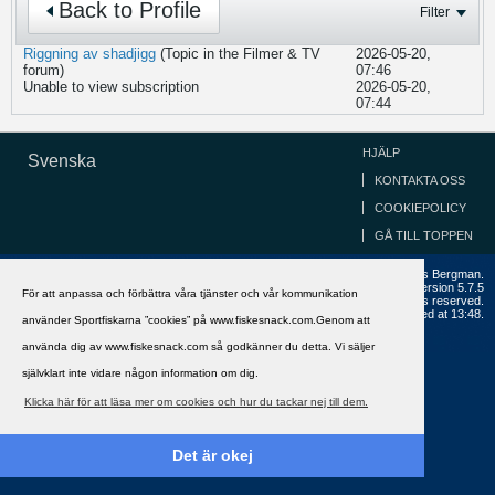
Back to Profile
Filter
Riggning av shadjigg
(Topic in the
Filmer & TV
2026-05-20,
forum)
07:46
Unable to view subscription
2026-05-20,
07:44
HJÄLP
Svenska
KONTAKTA OSS
COOKIEPOLICY
GÅ TILL TOPPEN
Copyright ©2002 - 2021, FiskeSnack.com. Grundad 2002 av Anders Bergman.
Powered by
vBulletin®
Version 5.7.5
För att anpassa och förbättra våra tjänster och vår kommunikation
Copyright © 2026 MH Sub I, LLC dba vBulletin. All rights reserved.
All times are GMT+1. This page was generated at 13:48.
använder Sportfiskarna ”cookies” på www.fiskesnack.com.Genom att
använda dig av www.fiskesnack.com så godkänner du detta. Vi säljer
självklart inte vidare någon information om dig.
Klicka här för att läsa mer om cookies och hur du tackar nej till dem.
Det är okej