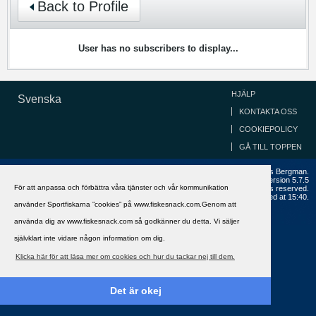
Back to Profile
User has no subscribers to display...
HJÄLP
Svenska
KONTAKTA OSS
COOKIEPOLICY
GÅ TILL TOPPEN
Copyright ©2002 - 2021, FiskeSnack.com. Grundad 2002 av Anders Bergman.
Powered by
vBulletin®
Version 5.7.5
För att anpassa och förbättra våra tjänster och vår kommunikation
Copyright © 2026 MH Sub I, LLC dba vBulletin. All rights reserved.
All times are GMT+1. This page was generated at 15:40.
använder Sportfiskarna ”cookies” på www.fiskesnack.com.Genom att
använda dig av www.fiskesnack.com så godkänner du detta. Vi säljer
självklart inte vidare någon information om dig.
Klicka här för att läsa mer om cookies och hur du tackar nej till dem.
Det är okej