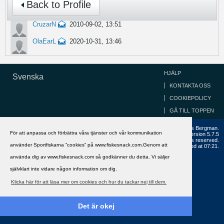
Back to Profile
CruzarN
2010-09-02, 13:51
OlaEarL
2020-10-31, 13:46
HJÄLP
Svenska
KONTAKTA OSS
COOKIEPOLICY
GÅ TILL TOPPEN
Copyright ©2002 - 2021, FiskeSnack.com. Grundad 2002 av Anders Bergman.
För att anpassa och förbättra våra tjänster och vår kommunikation
Powered by
vBulletin®
Version 5.7.5
Copyright © 2026 MH Sub I, LLC dba vBulletin. All rights reserved.
använder Sportfiskarna ”cookies” på www.fiskesnack.com.Genom att
All times are GMT+1. This page was generated at 07:21.
använda dig av www.fiskesnack.com så godkänner du detta. Vi säljer
självklart inte vidare någon information om dig.
Klicka här för att läsa mer om cookies och hur du tackar nej till dem.
Det är okej