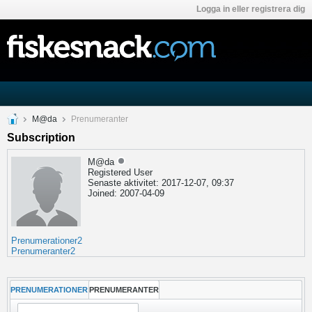
Logga in eller registrera dig
M@da
Prenumeranter
Subscription
M@da
Registered User
Senaste aktivitet: 2017-12-07, 09:37
Joined: 2007-04-09
Prenumerationer
2
Prenumeranter
2
PRENUMERATIONER
PRENUMERANTER