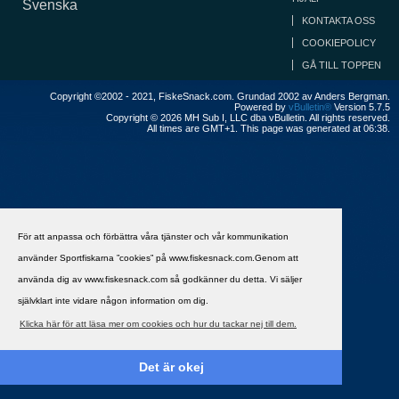
Svenska
KONTAKTA OSS
COOKIEPOLICY
GÅ TILL TOPPEN
Copyright ©2002 - 2021, FiskeSnack.com. Grundad 2002 av Anders Bergman.
Powered by
vBulletin®
Version 5.7.5
Copyright © 2026 MH Sub I, LLC dba vBulletin. All rights reserved.
All times are GMT+1. This page was generated at 06:38.
För att anpassa och förbättra våra tjänster och vår kommunikation
använder Sportfiskarna ”cookies” på www.fiskesnack.com.Genom att
använda dig av www.fiskesnack.com så godkänner du detta. Vi säljer
självklart inte vidare någon information om dig.
Klicka här för att läsa mer om cookies och hur du tackar nej till dem.
Det är okej