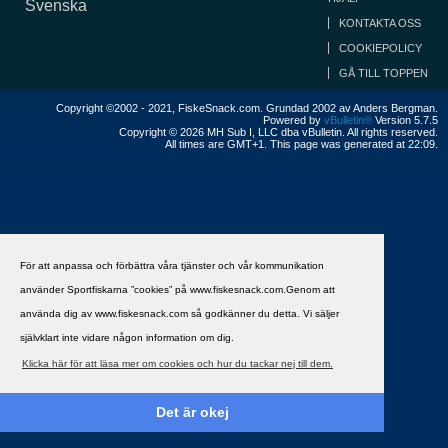
Svenska
KONTAKTA OSS
COOKIEPOLICY
GÅ TILL TOPPEN
Copyright ©2002 - 2021, FiskeSnack.com. Grundad 2002 av Anders Bergman.
Powered by
vBulletin®
Version 5.7.5
Copyright © 2026 MH Sub I, LLC dba vBulletin. All rights reserved.
All times are GMT+1. This page was generated at 22:09.
För att anpassa och förbättra våra tjänster och vår kommunikation
använder Sportfiskarna ”cookies” på www.fiskesnack.com.Genom att
använda dig av www.fiskesnack.com så godkänner du detta. Vi säljer
självklart inte vidare någon information om dig.
Klicka här för att läsa mer om cookies och hur du tackar nej till dem.
Det är okej