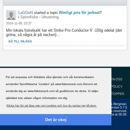
LaGGeN
started a topic
Rimligt pris för jerkset?
i
Spinnfiske - Utrustning
2016-11-08, 23:37
Min lokala fiskebutik har ett Strike Pro Conductor 6' -150g odelat (det
gröna, så några år på nacken)...
GÅ TILL INLÄGG
HJÄLP
Svenska
För att anpassa och förbättra våra tjänster och vår kommunikation
KONTAKTA OSS
använder Sportfiskarna ”cookies” på www.fiskesnack.com.Genom att
COOKIEPOLICY
använda dig av www.fiskesnack.com så godkänner du detta. Vi säljer
GÅ TILL TOPPEN
självklart inte vidare någon information om dig.
Copyright ©2002 - 2021, FiskeSnack.com. Grundad 2002 av Anders Bergman.
Klicka här för att läsa mer om cookies och hur du tackar nej till dem.
Powered by
vBulletin®
Version 5.7.5
Copyright © 2026 MH Sub I, LLC dba vBulletin. All rights reserved.
All times are GMT+1. This page was generated at 05:38.
Det är okej