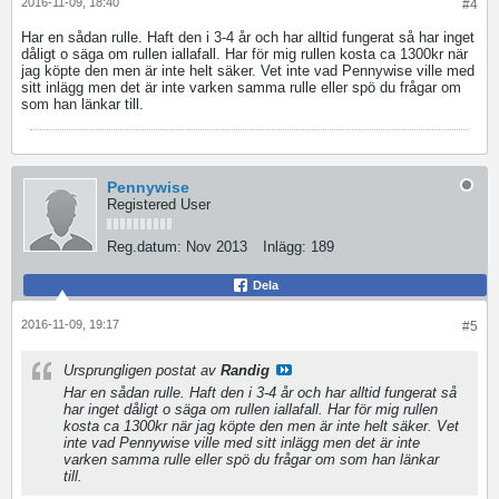
2016-11-09, 18:40
#4
Har en sådan rulle. Haft den i 3-4 år och har alltid fungerat så har inget
dåligt o säga om rullen iallafall. Har för mig rullen kosta ca 1300kr när
jag köpte den men är inte helt säker. Vet inte vad Pennywise ville med
sitt inlägg men det är inte varken samma rulle eller spö du frågar om
som han länkar till.
Pennywise
Registered User
Reg.datum:
Nov 2013
Inlägg:
189
Dela
2016-11-09, 19:17
#5
Ursprungligen postat av
Randig
Har en sådan rulle. Haft den i 3-4 år och har alltid fungerat så
har inget dåligt o säga om rullen iallafall. Har för mig rullen
kosta ca 1300kr när jag köpte den men är inte helt säker. Vet
inte vad Pennywise ville med sitt inlägg men det är inte
varken samma rulle eller spö du frågar om som han länkar
till.