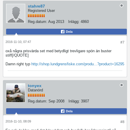
stahre87
Registered User
Reg.datum:
Aug 2013
Inlägg:
4860
Dela
2016-11-10, 07:47
#7
oxå några prisvärda set med betydligt trevligare spön än buster
stiff[/QUOTE]
Damn right typ
http://shop.lundgrensfiske.com/produ...?product=16295
tonyex
Datanörd
Reg.datum:
Sep 2008
Inlägg:
3907
Dela
2016-11-10, 08:09
#8