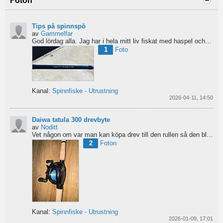
Foton
Tips på spinnspö
av
Gammelfar
God lördag alla.
Jag har i hela mitt liv fiskat med haspel och har för något år sedan hittat min...
1
Foto
Kanal:
Spinnfiske - Utrustning
2026-04-11, 14:50
Daiwa tatula 300 drevbyte
av
Noditt
Vet någon om var man kan köpa drev till den rullen så den blir lågutväxlad har en japansk 8.1 det är...
2
Foton
Kanal:
Spinnfiske - Utrustning
2026-01-09, 17:01