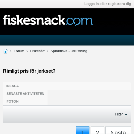
Logga in eller registrera dig
Forum
Fiskesätt
Spinnfiske - Utrustning
Rimligt pris för jerkset?
INLÄGG
SENASTE AKTIVITETEN
FOTON
Filter
1
2
Nästa