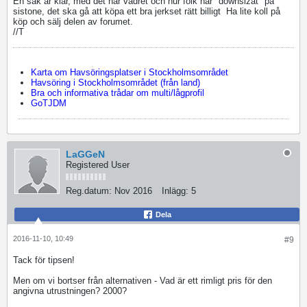
En sak är klar, med det här vädret och hur folk har "downsizat" på
sistone, det ska gå att köpa ett bra jerkset rätt billigt
Ha lite koll på
köp och sälj delen av forumet.
//T
Karta om Havsöringsplatser i Stockholmsområdet
Havsöring i Stockholmsområdet (från land)
Bra och informativa trådar om multi/lågprofil
GoTJDM
LaGGeN
Registered User
Reg.datum:
Nov 2016
Inlägg:
5
Dela
2016-11-10, 10:49
#9
Tack för tipsen!
Men om vi bortser från alternativen - Vad är ett rimligt pris för den
angivna utrustningen? 2000?