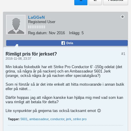
LaGGeN
Registered User
Reg.datum:
Nov 2016
Inlägg:
5
Dela
Rimligt pris för jerkset?
#1
2016-11-08, 23:37
Min lokala fiskebutik har ett Strike Pro Conductor 6' -150g odelat (det
gröna, så några år på nacken) och en Ambassadeur 5601 Jerk
(orange, också några år på nacken eller specialutgåva?)
Som ni förstår så är det inte enkelt att hitta motsvarande i annan butik
eller på nätet...
Därför hoppas jag att någon kanske kan hjälpa mig med vad som kan
vara rimligt att betala för detta?
Lite synpunkter på grejerna tas också tacksamt emot 😊
Taggar:
5601
,
ambassadeur
,
conductor
,
jerk
,
strike pro