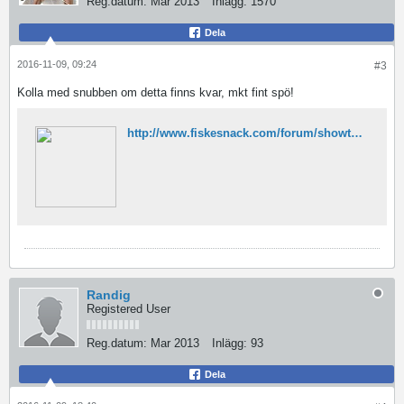
Reg.datum:
Mar 2013
Inlägg:
1570
Dela
2016-11-09, 09:24
#3
Kolla med snubben om detta finns kvar, mkt fint spö!
http://www.fiskesnack.com/forum/showthread.php/186425-Daiwa-Powermesh-6-6-fot-6oz?highlight=Powermesh
Randig
Registered User
Reg.datum:
Mar 2013
Inlägg:
93
Dela