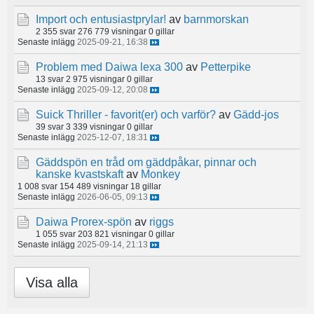
Import och entusiastprylar!
av
barnmorskan
2 355 svar
276 779 visningar
0 gillar
Senaste inlägg
2025-09-21, 16:38
Problem med Daiwa lexa 300
av
Petterpike
13 svar
2 975 visningar
0 gillar
Senaste inlägg
2025-09-12, 20:08
Suick Thriller - favorit(er) och varför?
av
Gädd-jos
39 svar
3 339 visningar
0 gillar
Senaste inlägg
2025-12-07, 18:31
Gäddspön en tråd om gäddpåkar, pinnar och
kanske kvastskaft
av
Monkey
1 008 svar
154 489 visningar
18 gillar
Senaste inlägg
2026-06-05, 09:13
Daiwa Prorex-spön
av
riggs
1 055 svar
203 821 visningar
0 gillar
Senaste inlägg
2025-09-14, 21:13
Visa alla