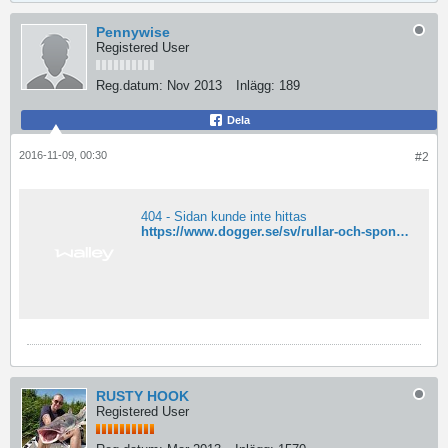
Pennywise
Registered User
Reg.datum:
Nov 2013
Inlägg:
189
Dela
2016-11-09, 00:30
#2
404 - Sidan kunde inte hittas
https://www.dogger.se/sv/rullar-och-spon/multirulleset/dogger-combo-jerk-classic
RUSTY HOOK
Registered User