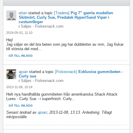
eitan
started a topic
[Tradera]
Pig 7” gamla modellen
Skitmört, Curly Sue, Predatek Hyper/Sand Viper i
custumfärger
i
Säljes - Fiskesnack.com
2019-05-01, 11:10
Hej!
Jag säljer en del bra beten som jag har dubbletter av mm, Jag fiskar
till största del med...
GÅ TILL INLÄGG
ajoan
started a topic
[Fiskesnack]
Exklusiva gummibeten -
Curly sue
i
Säljes - Fiskesnack.com
2013-11-06, 10:24
Helt nya handhällda gummibeten från amerikanska Shack Attack
Lures - Curly Sue - i superfinish. Curly...
GÅ TILL INLÄGG
Senast ändrad av
ajoan
;
2013-11-08, 13:13
.
Anledning:
Tillagt
inköpsställe