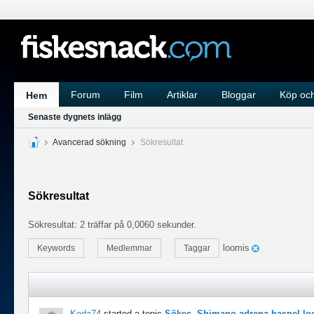
Forum
Film
Artiklar
Bloggar
Köp och
Hem
Senaste dygnets inlägg
Avancerad sökning
Sökresultat
Sökresultat
Sökresultat:
2 träffar på 0,0060 sekunder.
loomis
Keywords
Medlemmar
Taggar
Keda74
started a topic
Sökes. Shimano adrena haspel lo