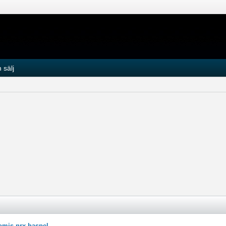
 sälj
omis nrx haspel