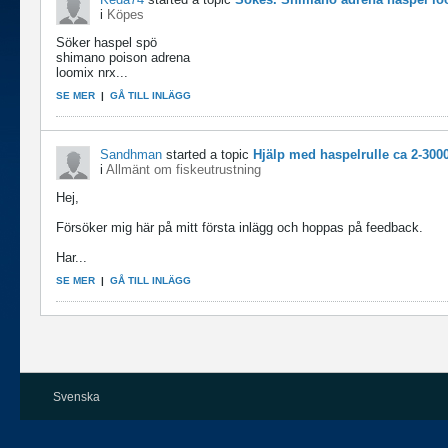
i
Köpes
Söker haspel spö
shimano poison adrena
loomix nrx...
SE MER
|
GÅ TILL INLÄGG
Sandhman
started a topic
Hjälp med haspelrulle ca 2-3000
i
Allmänt om fiskeutrustning
Hej,
Försöker mig här på mitt första inlägg och hoppas på feedback.
Har...
SE MER
|
GÅ TILL INLÄGG
Svenska