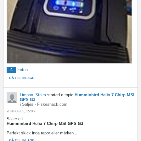
4
Foton
GÅ TILL INLÄGG
Limpan_Sthlm
started a topic
Humminbird Helix 7 Chirp MSI
GPS G3
i
Säljes - Fiskesnack.com
2020-06-05, 15:06
Säljer ett
Humminbird Helix 7 Chirp MSI GPS G3
Perfekt skick inga repor eller märken....
GÅ TILL INLÄGG