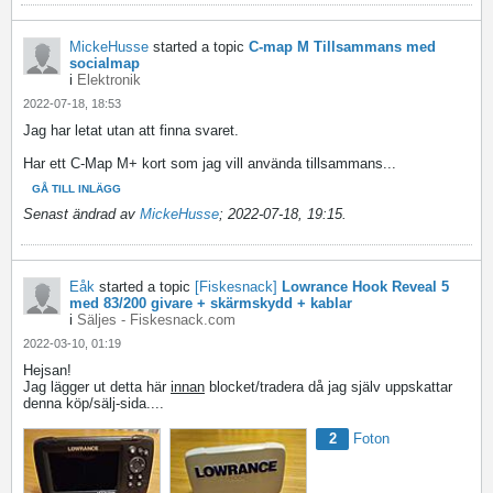
MickeHusse
started a topic
C-map M Tillsammans med
socialmap
i
Elektronik
2022-07-18, 18:53
Jag har letat utan att finna svaret.
Har ett C-Map M+ kort som jag vill använda tillsammans...
GÅ TILL INLÄGG
Senast ändrad av
MickeHusse
;
2022-07-18, 19:15
.
Eåk
started a topic
[Fiskesnack]
Lowrance Hook Reveal 5
med 83/200 givare + skärmskydd + kablar
i
Säljes - Fiskesnack.com
2022-03-10, 01:19
Hejsan!
Jag lägger ut detta här
innan
blocket/tradera då jag själv uppskattar
denna köp/sälj-sida....
2
Foton