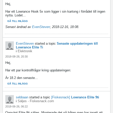
Hej,
Har ett Lowrance Hook 5x som ligger i sin kartong i förrådet till ingen
nytta. Lodet...
GÅ TILL INLÄGG
Senast ändrad av
EvenSteven
;
2018-12-16, 18:08
.
EvenSteven
started a topic
Senaste uppdateringen till
Lowrance Elite Ti
i
Elektronik
2018-08-28, 20:30
Hej,
Har ett par kontrollfrågor kring uppdateringen:
Är 18.2 den senaste...
GÅ TILL INLÄGG
sebbaan
started a topic
[Fiskesnack]
Lowrance Elite 9ti
i
Säljes - Fiskesnack.com
2018-06-26, 06:22
Oanvänt Elite 9ti säljes. Monterade det på båten men har insett att