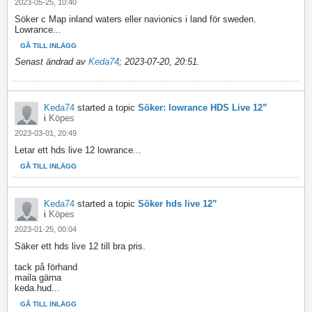
2023-05-25, 10:40
Söker c Map inland waters eller navionics i land för sweden.
Lowrance...
GÅ TILL INLÄGG
Senast ändrad av
Keda74
;
2023-07-20, 20:51
.
Keda74
started a topic
Söker: lowrance HDS Live 12”
i
Köpes
2023-03-01, 20:49
Letar ett hds live 12 lowrance...
GÅ TILL INLÄGG
Keda74
started a topic
Söker hds live 12”
i
Köpes
2023-01-25, 00:04
Säker ett hds live 12 till bra pris.
tack på förhand
maila gärna
keda.hud...
GÅ TILL INLÄGG