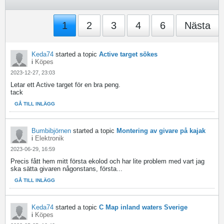
1
2
3
4
6
Nästa
Keda74
started a topic
Active target sökes
i
Köpes
2023-12-27, 23:03
Letar ett Active target för en bra peng.
tack
GÅ TILL INLÄGG
Bumbibjörnen
started a topic
Montering av givare på kajak
i
Elektronik
2023-06-29, 16:59
Precis fått hem mitt första ekolod och har lite problem med vart jag
ska sätta givaren någonstans, första...
GÅ TILL INLÄGG
Keda74
started a topic
C Map inland waters Sverige
i
Köpes