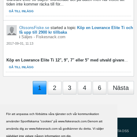
tiden inte kommer räcka till för...
GÅ TILL INLÄGG
OlssonsFiske.se
started a topic
Köp en Lowrance Elite Ti och
få upp till 2900 kr tillbaka
i
Säljes - Fiskesnack.com
2017-09-01, 11:13
Köp en Lowrance Elite Ti 12", 9", 7" eller 5" med utvald givare
...
GÅ TILL INLÄGG
1
2
3
4
6
Nästa
För att anpassa och förbättra våra tjänster och vår kommunikation
använder Sportfiskarna ”cookies” på www.fiskesnack.com.Genom att
HJÄLP
Svenska
använda dig av www.fiskesnack.com så godkänner du detta. Vi säljer
KONTAKTA OSS
självklart inte vidare någon information om dig.