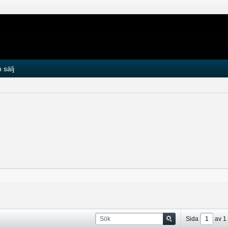
 sälj
Sida
av
1