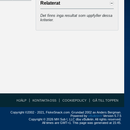
Relaterat
Det finns inga resultat som uppfyller dessa
kriterier.
HJÄLP
KONTAKTA OSS
COOKIEPOLICY
GÅ TILL TOPPEN
Copyright ©2002 - 2021, FiskeSnack.com. Grundad 2002 av Anders Bergman.
Powered by
vBulletin®
Version 5.7.5
Copyright © 2026 MH Sub I, LLC dba vBulletin. All rights reserved.
All times are GMT+1. This page was generated at 15:45.