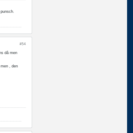
d punsch.
#54
ans då men
, men , den