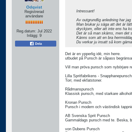
Odqvist
Intressant!
Registrerad
användare
Av outgrundlig anledning har jag al
Man brukar ju säga att det är lät
dryckjom, eller att inte ens ha k
Reg.datum:
Jul 2022
Det är så man skäms, men det ska
Inlägg:
9
Känns som att en bra herrmiddag
Du verkar ju insatt så kom gärna
Dela
Det är en ypperlig idé, min herre.
utbudet på Punsch är såpass begränsat
Vill man pröva punsch som nybörjare 
Lilla Spritfabrikens - Snapphanepunsch
Torr, med ekfatstoner.
Rådmanspunsch
Klassisk punsch, med starkare alkohol
Kronan Punsch
Punsch i modern och västindisk tappnin
AB Svenska Sprit Punsch
Gammaldags punsch med te. Beska, blom
von Dubens Punsch