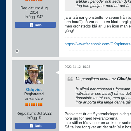
artiklar i perioder och sedan dy
Jag kan glädja er med att det är
Reg.datum:
Aug
2014
Inlägg:
942
ja alltså när grönstedts försvann från 
sen bara?) så var det ju en klart sorgl
Dela
men grönstedts blå är ju en ikon man ege
gång!
https://www.facebook.com/OKspinners
2022-11-12, 10:27
Ursprungligen postat av
Gädd-j
ja alltså när grönstedts försvan
Odqvist
nåt/nåra år sen bara?) så var de
Registrerad
ännuninte testat ens, men grönste
användare
inte är borta lika länge denna gå
Reg.datum:
Jul 2022
Problemet är att Systembolaget aldrig red
Inlägg:
9
höra sig för med leverantörerna.
inte sällan försvinner en artikel ur sort
Dela
Så ta inte för givet att det står ”slut hos 