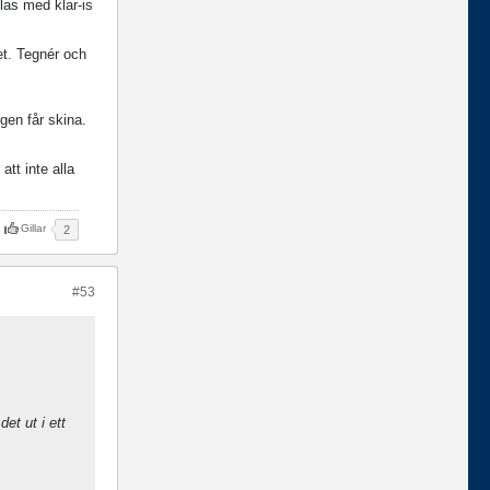
las med klar-is
et. Tegnér och
igen får skina.
tt inte alla
Gillar
2
#53
et ut i ett