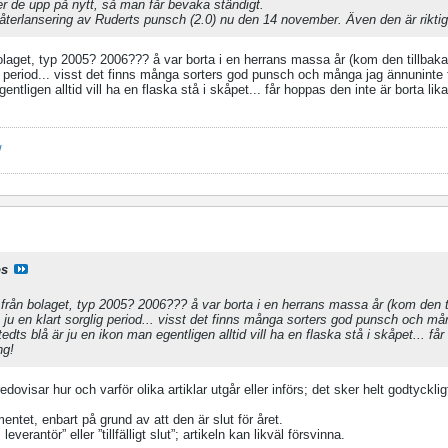
ker de upp på nytt, så man får bevaka ständigt.
 återlansering av Ruderts punsch (2.0) nu den 14 november. Även den är riktigt
bolaget, typ 2005? 2006??? å var borta i en herrans massa år (kom den tillbaka 
ig period... visst det finns många sorters god punsch och många jag ännuninte 
ntligen alltid vill ha en flaska stå i skåpet... får hoppas den inte är borta li
/
os
n från bolaget, typ 2005? 2006??? å var borta i en herrans massa år (kom den ti
t ju en klart sorglig period... visst det finns många sorters god punsch och må
dts blå är ju en ikon man egentligen alltid vill ha en flaska stå i skåpet... få
ng!
ovisar hur och varför olika artiklar utgår eller införs; det sker helt godtycklig
imentet, enbart på grund av att den är slut för året.
leverantör” eller ”tillfälligt slut”; artikeln kan likväl försvinna.