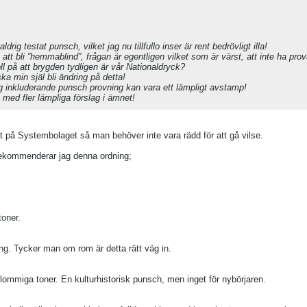
drig testat punsch, vilket jag nu tillfullo inser är rent bedrövligt illa!
t att bli ”hemmablind”, frågan är egentligen vilket som är värst, att inte ha pro
oll på att brygden tydligen är vår Nationaldryck?
 min själ bli ändring på detta!
 inkluderande punsch provning kan vara ett lämpligt avstamp!
 med fler lämpliga förslag i ämnet!
 på Systembolaget så man behöver inte vara rädd för att gå vilse.
rekommenderar jag denna ordning;
toner.
g. Tycker man om rom är detta rätt väg in.
miga toner. En kulturhistorisk punsch, men inget för nybörjaren.