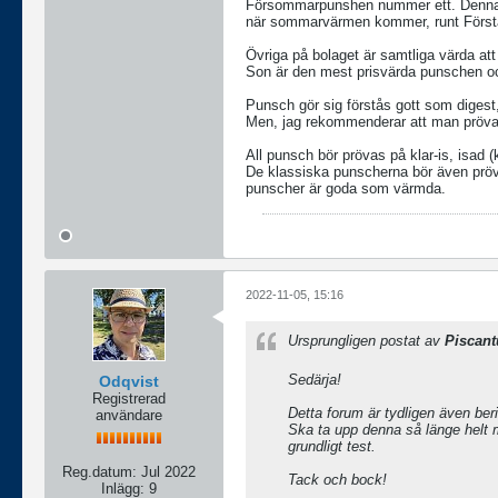
Försommarpunshen nummer ett. Denna ska
när sommarvärmen kommer, runt Första
Övriga på bolaget är samtliga värda att
Son är den mest prisvärda punschen oc
Punsch gör sig förstås gott som digest, t
Men, jag rekommenderar att man prövar de
All punsch bör prövas på klar-is, isad
De klassiska punscherna bör även pröva
punscher är goda som värmda.
2022-11-05, 15:16
Ursprungligen postat av
Piscant
Sedärja!
Odqvist
Registrerad
Detta forum är tydligen även ber
användare
Ska ta upp denna så länge helt m
grundligt test.
Reg.datum:
Jul 2022
Tack och bock!
Inlägg:
9