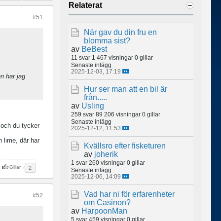
Relaterat
#51
När gav du din fru en
blomma sist?
av
BeBest
11 svar
1 467 visningar
0 gillar
Senaste inlägg
2025-12-03, 17:19
n har jag
Hur ser man att en bil är
från.....
av
Usling
259 svar
89 206 visningar
0 gillar
Senaste inlägg
och du tycker
2025-12-12, 11:53
 lime, där har
Kvällsro efter fisketuren
av
joherik
1 svar
260 visningar
0 gillar
Gillar
2
Senaste inlägg
2025-12-06, 14:09
Vad har ni för erfarenheter
#52
om Casinon?
av
HarpoonMan
5 svar
459 visningar
0 gillar