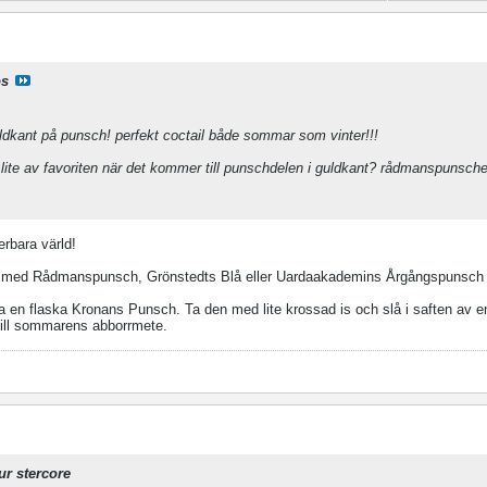
os
uldkant på punsch! perfekt coctail både sommar som vinter!!!
r lite av favoriten när det kommer till punschdelen i guldkant? rådmanspunsche
rbara värld!
a med Rådmanspunsch, Grönstedts Blå eller Uardaakademins Årgångspunsch 
 en flaska Kronans Punsch. Ta den med lite krossad is och slå i saften av en
till sommarens abborrmete.
ur stercore