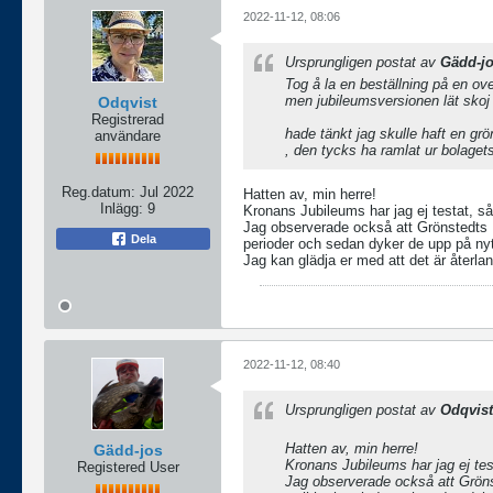
2022-11-12, 08:06
Ursprungligen postat av
Gädd-j
Tog å la en beställning på en ov
men jubileumsversionen lät skoj
Odqvist
Registrerad
hade tänkt jag skulle haft en grö
användare
, den tycks ha ramlat ur bolaget
Reg.datum:
Jul 2022
Hatten av, min herre!
Inlägg:
9
Kronans Jubileums har jag ej testat, 
Jag observerade också att Grönstedts Blå
Dela
perioder och sedan dyker de upp på nyt
Jag kan glädja er med att det är återla
2022-11-12, 08:40
Ursprungligen postat av
Odqvist
Hatten av, min herre!
Gädd-jos
Kronans Jubileums har jag ej te
Registered User
Jag observerade också att Grönst