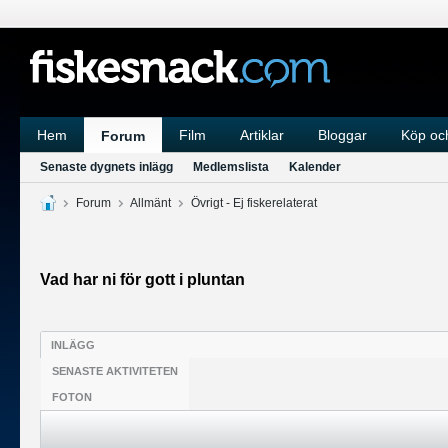
Hem
Film
Artiklar
Bloggar
Köp och
Forum
Senaste dygnets inlägg
Medlemslista
Kalender
Forum
Allmänt
Övrigt - Ej fiskerelaterat
Vad har ni för gott i pluntan
INLÄGG
SENASTE AKTIVITETEN
FOTON