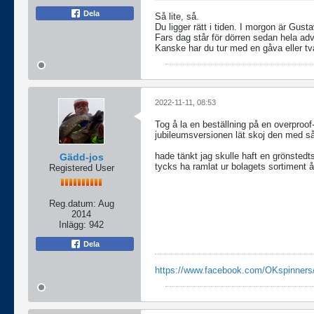
Dela
Så lite, så.
Du ligger rätt i tiden. I morgon är Gu
Fars dag står för dörren sedan hela adv
Kanske har du tur med en gåva eller t
2022-11-11, 08:53
Tog å la en beställning på en overproo
jubileumsversionen lät skoj den med s
hade tänkt jag skulle haft en grönstedt
Gädd-jos
tycks ha ramlat ur bolagets sortiment å
Registered User
Reg.datum:
Aug
2014
Inlägg:
942
Dela
https://www.facebook.com/OKspinners