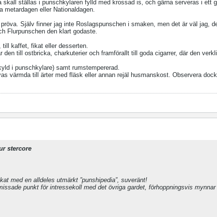
ll ställas i punschkylaren fylld med krossad is, och gärna serveras i ett g
 metardagen eller Nationaldagen.
 pröva. Själv finner jag inte Roslagspunschen i smaken, men det är väl jag, d
h Flurpunschen den klart godaste.
ill kaffet, fikat eller desserten.
n till ostbricka, charkuterier och framförallt till goda cigarrer, där den verkl
 (kyld i punschkylare) samt rumstempererad.
s värmda till ärter med fläsk eller annan rejäl husmanskost. Observera dock a
ur stercore
ikat med en alldeles utmärkt ”punshipedia”, suveränt!
issade punkt för intressekoll med det övriga gardet, förhoppningsvis mynnar d