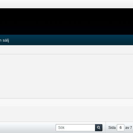
 sälj
Sida
av
7