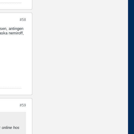
#58
mosen, antingen
laska nemiroff,
#59
x online hos