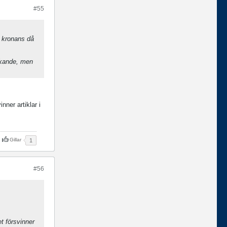
#55
" kronans då
ickande, men
nner artiklar i
Gillar
1
#56
t försvinner