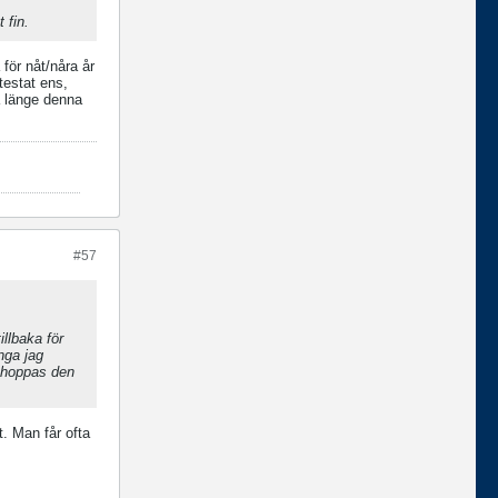
 fin.
för nåt/nåra år
testat ens,
ka länge denna
#57
llbaka för
nga jag
r hoppas den
t. Man får ofta