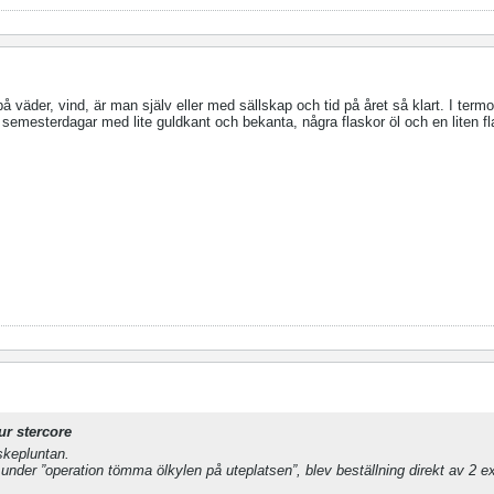
e på väder, vind, är man själv eller med sällskap och tid på året så klart. I ter
na semesterdagar med lite guldkant och bekanta, några flaskor öl och en liten f
ur stercore
iskepluntan.
nder ”operation tömma ölkylen på uteplatsen”, blev beställning direkt av 2 e