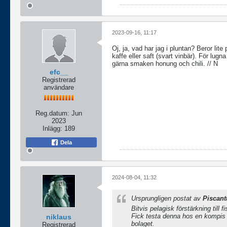
2023-09-16, 11:17
Oj, ja, vad har jag i pluntan? Beror lit
kaffe eller saft (svart vinbär). För lug
gärna smaken honung och chili. // N
efc__
Registrerad
användare
Reg.datum:
Jun
2023
Inlägg:
189
Dela
2024-08-04, 11:32
Ursprungligen postat av
Piscant
Bitvis pelagisk förstärkning till f
Fick testa denna hos en kompis u
niklaus
bolaget.
Registrerad