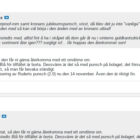
os
erproof-rom samt kronans jubileumspunsch, visst, då blev det ju inte "vanliga
 den med så kan väl börja i den änden med av kronans utbud!
nstedts med, alltid fint å ha i skåpet då dom går åt nu i vinterns guldkantsdr
s sortiment åter igen??? sorgligt isf... får hoppas den återkommer sen!
så den får ni gärna återkomma med ett omdöme om.
 för tillfället är borta. Dessvärre är det så med punsch på bolaget; det försvi
t, så man får bevaka ständigt.
nsering av Ruderts punsch (2.0) nu den 14 november. Även den är riktigt fin.
stat, så den får ni gärna återkomma med ett omdöme om.
edts Blå för tillfället är borta. Dessvärre är det så med punsch på bolaget; de