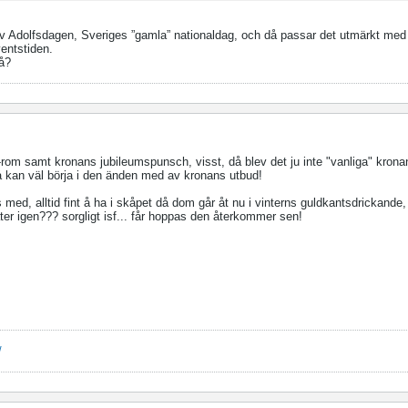
stav Adolfsdagen, Sveriges ”gamla” nationaldag, och då passar det utmärkt me
entstiden.
vå?
f-rom samt kronans jubileumspunsch, visst, då blev det ju inte "vanliga" kron
å kan väl börja i den änden med av kronans utbud!
s med, alltid fint å ha i skåpet då dom går åt nu i vinterns guldkantsdrickande
ter igen??? sorgligt isf... får hoppas den återkommer sen!
/