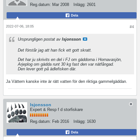
Reg.datum:
Mar 2008
Inlägg:
2601
Dela
2022-07-06, 18:05
#4
Ursprungligen postat av
lsjonsson
Det förstår jag att han fick ett gott skratt.
Det har ju skrivits en del i FJ om gäddorna i Hornavasjön,
Arjeplog om gädda runt 30 kg fast den var nätfångad.
Den lever gott på ädlefisken där.
Ja Vättern kanske inte är rätt vatten för den riktiga gammelgäddan.
lsjonsson
Expert & Resp f d storfiskare
Reg.datum:
Feb 2016
Inlägg:
1630
Dela