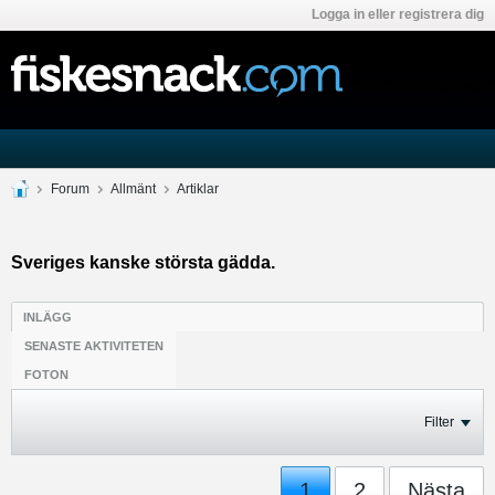
Logga in eller registrera dig
Forum
Allmänt
Artiklar
Sveriges kanske största gädda.
INLÄGG
SENASTE AKTIVITETEN
FOTON
Filter
1
2
Nästa