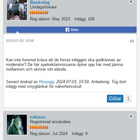
Backslag
Lördagsfiskare
Reg.datum:
May 2023
Inlägg:
169
Dela
2024-07-03, 19:56
#8
Kan inte forumet kräva att de första inläggen ska godkännas av
moderator? De här spelreklamnissarna dyker upp här med jämna
mellanrum och skriver sitt elände.
Senast ändrad av
Rospigg
;
2024-07-03, 19:59
.
Anledning:
Tog bort
inlägg med smyglänkar för säkerhetsskull.
1
Gillar
niklaus
Registrerad användare
Reg.datum:
Jul 2024
Inlägg:
9