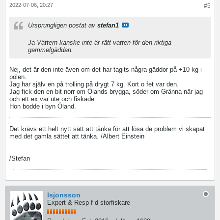
2022-07-06, 20:27
#5
Ursprungligen postat av
stefan1
Ja Vättern kanske inte är rätt vatten för den riktiga
gammelgäddan.
Nej, det är den inte även om det har tagits några gäddor på +10 kg i
pölen.
Jag har själv en på trolling på drygt 7 kg. Kort o fet var den.
Jag fick den en bit norr om Ölands brygga, söder om Gränna när jag
och ett ex var ute och fiskade.
Hon bodde i byn Öland.
Det krävs ett helt nytt sätt att tänka för att lösa de problem vi skapat
med det gamla sättet att tänka. /Albert Einstein
/Stefan
lsjonsson
Expert & Resp f d storfiskare