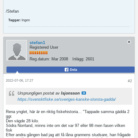
/Stefan
Taggar:
Ingen
stefan1
Registered User
Reg.datum:
Mar 2008
Inlägg:
2601
Dela
2022-07-06, 17:27
#2
Ursprungligen postat av
lsjonsson
https://svensktfiske.se/sveriges-kanske-storsta-gadda/
Rena ynglet, här är en riktig fiskehistoria... "Tappade samma gädda 2
ggr.
Den vägde 28 kilo.
Södra Norrland, minns inte om det var 97 eller 98 men fasen vilken
fisk
Efter andra gången bad jag att få låna grannens studsare, han frågade