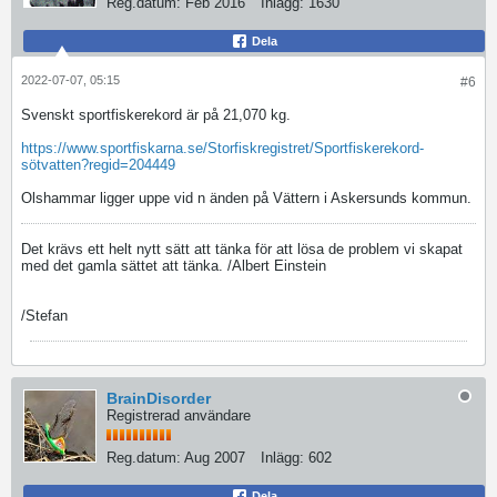
Reg.datum:
Feb 2016
Inlägg:
1630
Dela
2022-07-07, 05:15
#6
Svenskt sportfiskerekord är på 21,070 kg.
https://www.sportfiskarna.se/Storfiskregistret/Sportfiskerekord-
sötvatten?regid=204449
Olshammar ligger uppe vid n änden på Vättern i Askersunds kommun.
Det krävs ett helt nytt sätt att tänka för att lösa de problem vi skapat
med det gamla sättet att tänka. /Albert Einstein
/Stefan
BrainDisorder
Registrerad användare
Reg.datum:
Aug 2007
Inlägg:
602
Dela