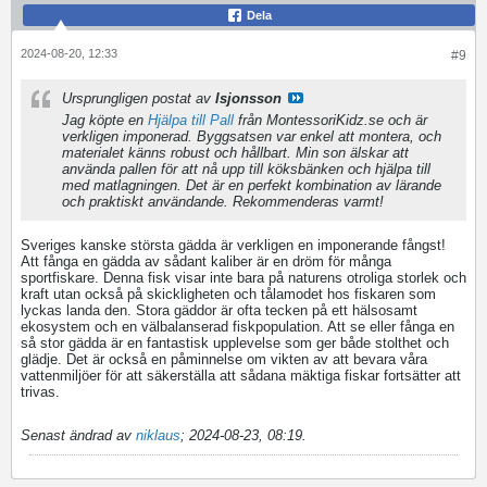
Dela
2024-08-20, 12:33
#9
Ursprungligen postat av
lsjonsson
Jag köpte en
Hjälpa till Pall
från MontessoriKidz.se och är
verkligen imponerad. Byggsatsen var enkel att montera, och
materialet känns robust och hållbart. Min son älskar att
använda pallen för att nå upp till köksbänken och hjälpa till
med matlagningen. Det är en perfekt kombination av lärande
och praktiskt användande. Rekommenderas varmt!
Sveriges kanske största gädda är verkligen en imponerande fångst!
Att fånga en gädda av sådant kaliber är en dröm för många
sportfiskare. Denna fisk visar inte bara på naturens otroliga storlek och
kraft utan också på skickligheten och tålamodet hos fiskaren som
lyckas landa den. Stora gäddor är ofta tecken på ett hälsosamt
ekosystem och en välbalanserad fiskpopulation. Att se eller fånga en
så stor gädda är en fantastisk upplevelse som ger både stolthet och
glädje. Det är också en påminnelse om vikten av att bevara våra
vattenmiljöer för att säkerställa att sådana mäktiga fiskar fortsätter att
trivas.
Senast ändrad av
niklaus
;
2024-08-23, 08:19
.