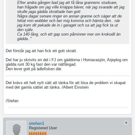
Efter andra gången bad jag att få låna grannens studsare,
han frågade om jag ville knäppa bäver, när jag svarade att jag
skulle jaga gädda skrattade han gott
Några dagar senare ringer en annan granne och säger att de
hittat min wobbler och ber mig komma och hämta den.. när
jag kom dit pekade de in i garaget och sa att jag fick ta ut
den själv.
Ca 140 lång, och ett gap som påminner mer om krokodil än
gädda.."
Det förstår jag att han fick ett gott skratt.
Det har ju skrivits en del i FJ om gäddorna i Hornavasjön, Arjeplog om
gädda runt 30 kg fast den var nätfångad.
Den lever gott på ädlefisken där.
Det krävs ett helt nytt sätt att tänka för att lösa de problem vi skapat
med det gamla sättet att tänka. /Albert Einstein
/Stefan
stefan1
Registered User