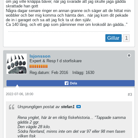
om jag ville knäppa bäver, när jag svarade att jag skulle jaga gädda
skrattade han gott
Några dagar senare ringer en annan granne och säger att de hittat min
wobbler och ber mig komma och hämta den.. när jag kom dit pekade
de in i garaget och sa att jag fick ta ut den själv.
Ca 140 lång, och ett gap som påminner mer om krokodil än gädda.."
1
Gillar
lsjonsson
Expert & Resp f d storfiskare
Reg.datum:
Feb 2016
Inlägg:
1630
Dela
2022-07-06, 18:00
#3
Ursprungligen postat av
stefan1
Rena ynglet, här är en riktig fiskehistoria... "Tappade samma
gädda 2 ggr.
Den vägde 28 kilo.
Södra Norrland, minns inte om det var 97 eller 98 men fasen
vilken fisk