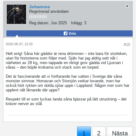
Johannos
Registrerad användare
Reg.datum:
Jun 2025
Inlägg:
3
Dela
2025-06-07, 22:25
#10
Helt enig! Såna här gäddor är rena drömmen – inte bara för storleken,
utan för historierna som följer med. Själv har jag aldrig sett nåt i
närheten av 28 kg, men tappade en riktigt grov gädda vid Ljusnan i
våras – den böjde krokarna och stack som en torped.
Det är fascinerande att vi fortfarande har vatten i Sverige där såna
monster simmar. Hornavan och Storsjön verkar lovande, men har
också hört rykten om dolda sjöar uppe i Lappland. Någon mer som har
upplevt nåt liknande där uppe?
Respekt till er som lyckas landa såna bjässar på lätt utrustning – det
kräver nerver av stål.
1
2
Nästa