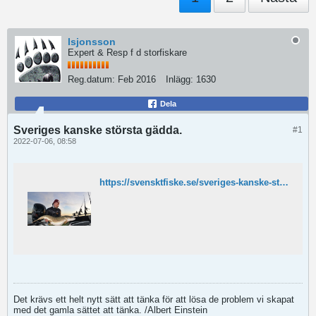
lsjonsson
Expert & Resp f d storfiskare
Reg.datum:
Feb 2016
Inlägg:
1630
Dela
Sveriges kanske största gädda.
#1
2022-07-06, 08:58
https://svensktfiske.se/sveriges-kanske-storsta-gadda/
Det krävs ett helt nytt sätt att tänka för att lösa de problem vi skapat
med det gamla sättet att tänka. /Albert Einstein