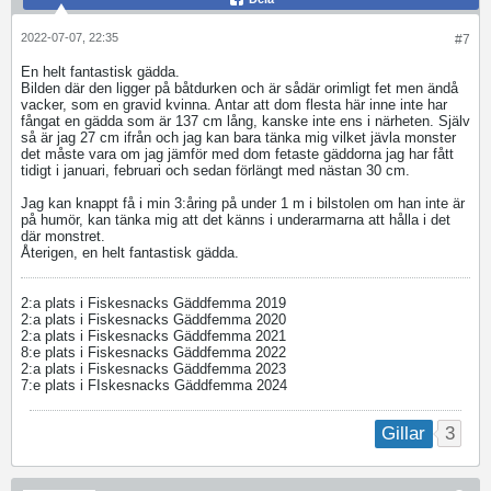
2022-07-07, 22:35
#7
En helt fantastisk gädda.
Bilden där den ligger på båtdurken och är sådär orimligt fet men ändå
vacker, som en gravid kvinna. Antar att dom flesta här inne inte har
fångat en gädda som är 137 cm lång, kanske inte ens i närheten. Själv
så är jag 27 cm ifrån och jag kan bara tänka mig vilket jävla monster
det måste vara om jag jämför med dom fetaste gäddorna jag har fått
tidigt i januari, februari och sedan förlängt med nästan 30 cm.
Jag kan knappt få i min 3:åring på under 1 m i bilstolen om han inte är
på humör, kan tänka mig att det känns i underarmarna att hålla i det
där monstret.
Återigen, en helt fantastisk gädda.
2:a plats i Fiskesnacks Gäddfemma 2019
2:a plats i Fiskesnacks Gäddfemma 2020
2:a plats i Fiskesnacks Gäddfemma 2021
8:e plats i Fiskesnacks Gäddfemma 2022
2:a plats i Fiskesnacks Gäddfemma 2023
7:e plats i FIskesnacks Gäddfemma 2024
3
Gillar