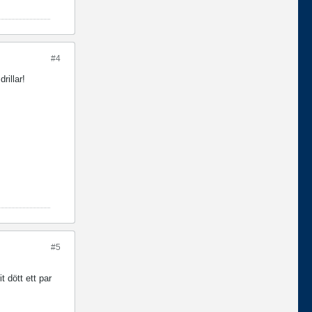
#4
rillar!
#5
t dött ett par