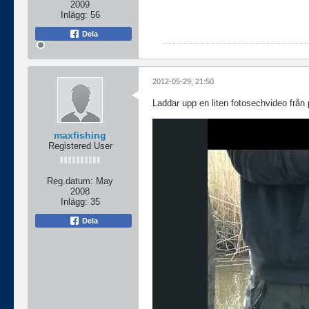
2009
Inlägg:
56
Dela
2012-05-29, 21:50
Laddar upp en liten fotosechvideo frå
maxfishing
Registered User
Reg.datum:
May
2008
Inlägg:
35
Dela