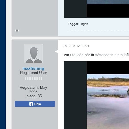
Taggar:
Ingen
2012-03-12, 21:21
Var ute igår, här är säsongens sista isf
maxfishing
Registered User
Reg.datum:
May
2008
Inlägg:
35
Dela