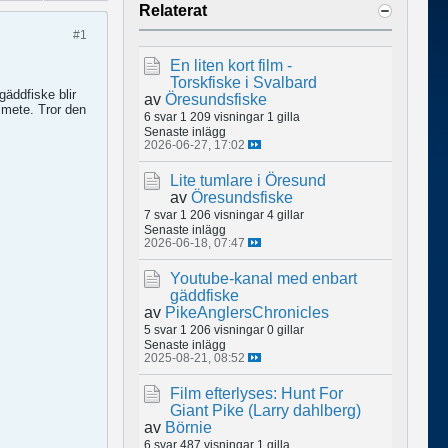
Relaterat
#1
En liten kort film -
Torskfiske i Svalbard
äddfiske blir
av
Öresundsfiske
ismete. Tror den
6 svar
1 209 visningar
1 gilla
Senaste inlägg
2026-06-27, 17:02
Lite tumlare i Öresund
av
Öresundsfiske
7 svar
1 206 visningar
4 gillar
Senaste inlägg
2026-06-18, 07:47
Youtube-kanal med enbart
gäddfiske
av
PikeAnglersChronicles
5 svar
1 206 visningar
0 gillar
Senaste inlägg
2025-08-21, 08:52
Film efterlyses: Hunt For
Giant Pike (Larry dahlberg)
av
Börnie
6 svar
487 visningar
1 gilla