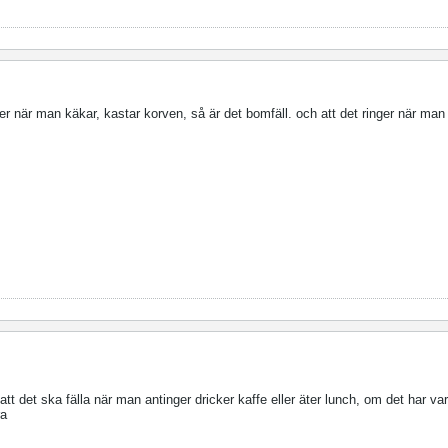
ller när man käkar, kastar korven, så är det bomfäll. och att det ringer när man d
tt det ska fälla när man antinger dricker kaffe eller äter lunch, om det har vari
ra