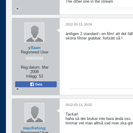
The other one in the stream
2012-03-13, 18:04
äntligen 2 standard i en film! att det fä
sköna filmer grabbar, fortsätt så !
yXaan
Registered User
Reg.datum:
Mar
2008
Inlägg:
53
Dela
2012-03-13, 20:02
Tackar!
haha så det brukar inte bara ända oss, a
timmar vet man alltså vad man ska gö
maxfishing
Registered User