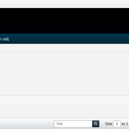
 sälj
Sida
av
1