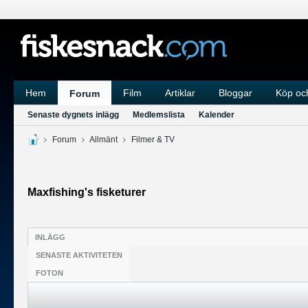
Hem
Film
Artiklar
Bloggar
Köp och
Forum
Senaste dygnets inlägg
Medlemslista
Kalender
Forum
Allmänt
Filmer & TV
Maxfishing's fisketurer
INLÄGG
SENASTE AKTIVITETEN
FOTON