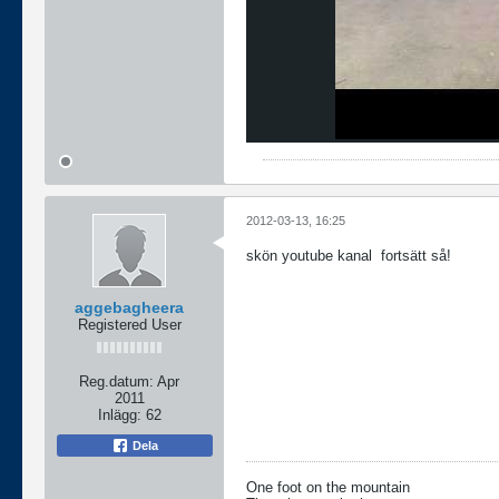
2012-03-13, 16:25
skön youtube kanal
fortsätt så!
aggebagheera
Registered User
Reg.datum:
Apr
2011
Inlägg:
62
Dela
One foot on the mountain