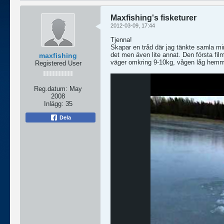
Maxfishing's fisketurer
2012-03-09, 17:44
Tjenna!
Skapar en tråd där jag tänkte samla mi
det men även lite annat. Den första fil
maxfishing
väger omkring 9-10kg, vågen låg hemm
Registered User
Reg.datum:
May
2008
Inlägg:
35
Dela