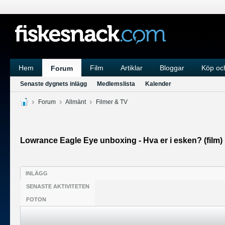
Hem
Film
Artiklar
Bloggar
Köp och
Forum
Senaste dygnets inlägg
Medlemslista
Kalender
Forum
Allmänt
Filmer & TV
Lowrance Eagle Eye unboxing - Hva er i esken? (film)
INLÄGG
SENASTE AKTIVITETEN
FOTON