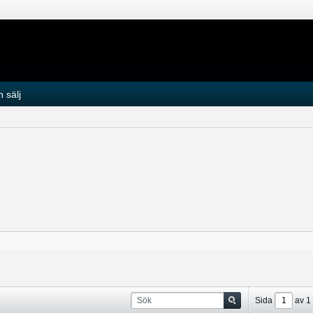
 sälj
Sida
av
1