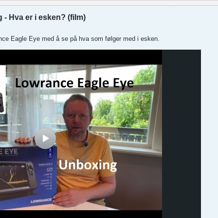
 Hva er i esken? (film)
rance Eagle Eye med å se på hva som følger med i esken.