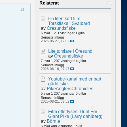
Relaterat
#1
En liten kort film -
Torskfiske i Svalbard
av
Öresundsfiske
6 svar
1 211 visningar
1 gilla
Senaste inlägg
2026-06-27, 17:02
Lite tumlare i Öresund
av
Öresundsfiske
7 svar
1 207 visningar
4 gillar
Senaste inlägg
2026-06-18, 07:47
Youtube-kanal med enbart
gäddfiske
av
PikeAnglersChronicles
5 svar
1 207 visningar
0 gillar
Senaste inlägg
2025-08-21, 08:52
Film efterlyses: Hunt For
Giant Pike (Larry dahlberg)
av
Börnie
6 svar
488 visningar
1 gilla