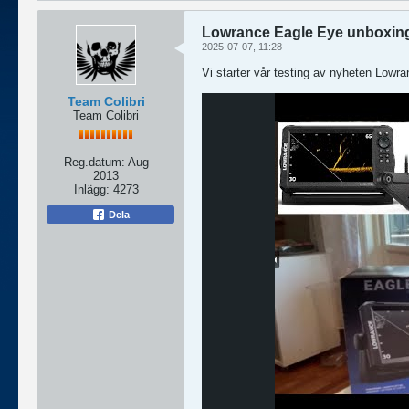
Lowrance Eagle Eye unboxing -
2025-07-07, 11:28
Vi starter vår testing av nyheten Low
Team Colibri
Team Colibri
Reg.datum:
Aug
2013
Inlägg:
4273
Dela