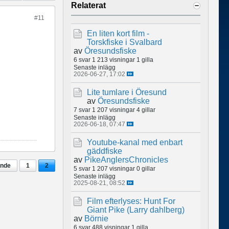
Relaterat
#11
En liten kort film -
Torskfiske i Svalbard
av
Öresundsfiske
6 svar
1 213 visningar
1 gilla
Senaste inlägg
2026-06-27, 17:02
Lite tumlare i Öresund
av
Öresundsfiske
7 svar
1 207 visningar
4 gillar
Senaste inlägg
2026-06-18, 07:47
Youtube-kanal med enbart
gäddfiske
av
PikeAnglersChronicles
ende
1
2
5 svar
1 207 visningar
0 gillar
Senaste inlägg
2025-08-21, 08:52
Film efterlyses: Hunt For
Giant Pike (Larry dahlberg)
av
Börnie
6 svar
488 visningar
1 gilla