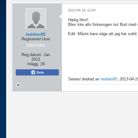
2013-04-19, 12:04
Härlig film!!
Blev inte alls fiskesugen nu! Bort med 
Edit: Måste bara säga att jag har suttit
teddan85
Registered User
Reg.datum:
Jan
2013
Inlägg:
29
Dela
Senast ändrad av
teddan85
;
2013-04-1