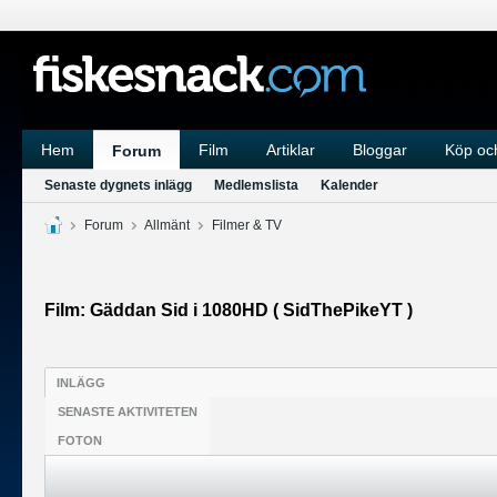
Hem
Film
Artiklar
Bloggar
Köp och
Forum
Senaste dygnets inlägg
Medlemslista
Kalender
Forum
Allmänt
Filmer & TV
Film: Gäddan Sid i 1080HD ( SidThePikeYT )
INLÄGG
SENASTE AKTIVITETEN
FOTON