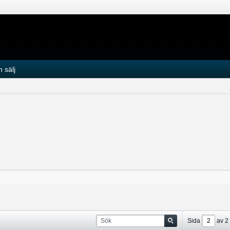
 sälj
Sida
av
2