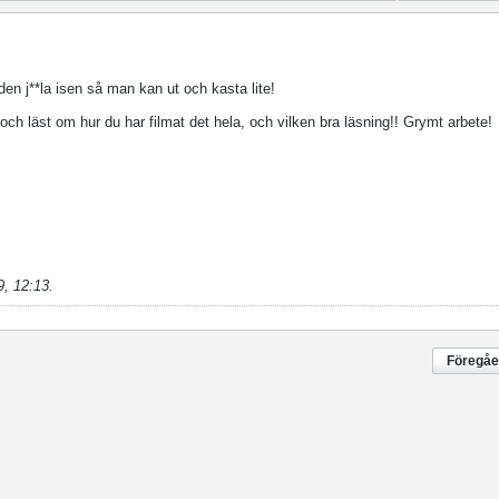
den j**la isen så man kan ut och kasta lite!
 och läst om hur du har filmat det hela, och vilken bra läsning!! Grymt arbete!
9, 12:13
.
Föregå