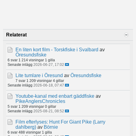
Relaterat
En liten kort film - Torskfiske i Svalbard
av
Öresundsfiske
6 svar
1 214 visningar
1 gilla
Senaste inlägg
2026-06-27, 17:02
Lite tumlare i Öresund
av
Öresundsfiske
7 svar
1 209 visningar
4 gillar
Senaste inlägg
2026-06-18, 07:47
Youtube-kanal med enbart gäddfiske
av
PikeAnglersChronicles
5 svar
1 209 visningar
0 gillar
Senaste inlägg
2025-08-21, 08:52
Film efterlyses: Hunt For Giant Pike (Larry
dahlberg)
av
Börnie
6 svar
488 visningar
1 gilla