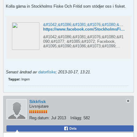
Kolla gärna in Stockholms Fiske Och Fritid som stödjer oss i fisket.
&#1042;&#1086;&#1081;&#1076;&#1080;&#1090;&#1077; &#1085;&#1072; Facebook
https://www.facebook.com/StockholmsFiskeFritid?fref=ts
&#1042;&#1086;&#1081;&#1076;&#1080;&#1
090;&#1077; &#1085;&#1072; Facebook,
&#1095;&#1090;&#1086;&#1073;&#1099;
&#1086;&#1073;&#1097;&#1072;&#1090;&#1
100;&#1089;&#1103; &#1089;
&#1076;&#1088;&#1091;&#1079;&#1100;&#1
103;&#1084;&#1080;,
&#1088;&#1086;&#1076;&#1089;&#1090;&#1
Senast ändrad av
datorfiske
;
2013-10-17, 13:21
.
074;&#1077;&#1085;&#1085;&#1080;&#1082;
&#1072;&#1084;&#1080; &#1080;
Taggar:
Ingen
&#1079;&#1085;&#1072;&#1082;&#1086;&#1
084;&#1099;&#1084;&#1080;.
Sikkfisk
Livsnjutare
Reg.datum:
Jul 2013
Inlägg:
582
Dela