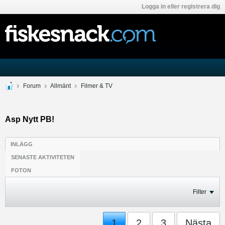
Logga in eller registrera dig
Forum
Allmänt
Filmer & TV
Asp Nytt PB!
INLÄGG
SENASTE AKTIVITETEN
FOTON
Filter
1
2
3
Nästa