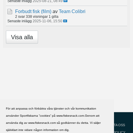
Senaste inlägg
2025-08-21, 08:49
Forbudt fisk (film)
av
Team Colibri
2 svar
338 visningar
1 gilla
Senaste inlägg
2025-11-06, 15:50
Visa alla
För att anpassa och förbättra våra tjänster och vår kommunikation
använder Sportfiskarna ”cookies” på www.fiskesnack.com.Genom att
HJÄLP
Svenska
använda dig av www.fiskesnack.com så godkänner du detta. Vi säljer
KONTAKTA OSS
självklart inte vidare någon information om dig.
COOKIEPOLICY