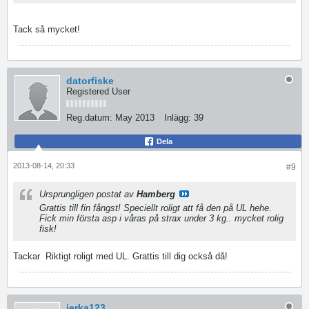
Tack så mycket!
datorfiske
Registered User
Reg.datum:
May 2013
Inlägg:
39
Dela
2013-08-14, 20:33
#9
Ursprungligen postat av
Hamberg
Grattis till fin fångst! Speciellt roligt att få den på UL hehe.
Fick min första asp i våras på strax under 3 kg.. mycket rolig
fisk!
Tackar
Riktigt roligt med UL. Grattis till dig också då!
jerka123