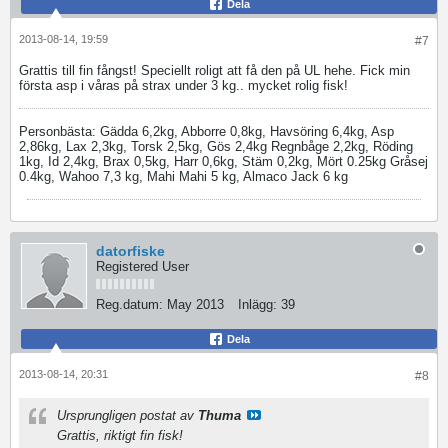
Dela
2013-08-14, 19:59
#7
Grattis till fin fångst! Speciellt roligt att få den på UL hehe. Fick min
första asp i våras på strax under 3 kg.. mycket rolig fisk!
Personbästa: Gädda 6,2kg, Abborre 0,8kg, Havsöring 6,4kg, Asp
2,86kg, Lax 2,3kg, Torsk 2,5kg, Gös 2,4kg Regnbåge 2,2kg, Röding
1kg, Id 2,4kg, Brax 0,5kg, Harr 0,6kg, Stäm 0,2kg, Mört 0.25kg Gråsej
0.4kg, Wahoo 7,3 kg, Mahi Mahi 5 kg, Almaco Jack 6 kg
datorfiske
Registered User
Reg.datum:
May 2013
Inlägg:
39
Dela
2013-08-14, 20:31
#8
Ursprungligen postat av
Thuma
Grattis, riktigt fin fisk!