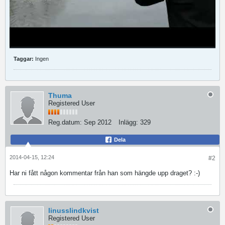
Taggar:
Ingen
Thuma
Registered User
Reg.datum:
Sep 2012
Inlägg:
329
Dela
2014-04-15, 12:24
#2
Har ni fått någon kommentar från han som hängde upp draget? :-)
linusslindkvist
Registered User