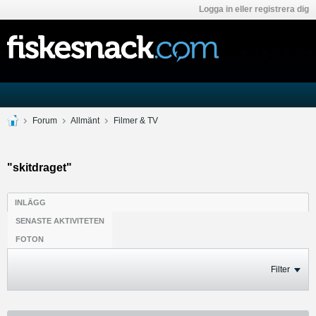
Logga in eller registrera dig
Forum
Allmänt
Filmer & TV
"skitdraget"
INLÄGG
SENASTE AKTIVITETEN
FOTON
Filter