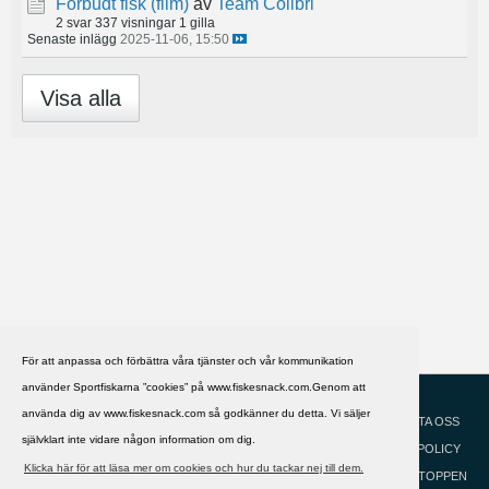
Forbudt fisk (film)
av
Team Colibri
2 svar
337 visningar
1 gilla
Senaste inlägg
2025-11-06, 15:50
Visa alla
För att anpassa och förbättra våra tjänster och vår kommunikation
använder Sportfiskarna ”cookies” på www.fiskesnack.com.Genom att
HJÄLP
Svenska
använda dig av www.fiskesnack.com så godkänner du detta. Vi säljer
KONTAKTA OSS
självklart inte vidare någon information om dig.
COOKIEPOLICY
Klicka här för att läsa mer om cookies och hur du tackar nej till dem.
GÅ TILL TOPPEN