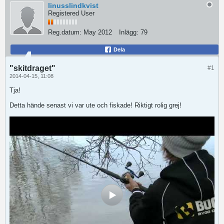
linusslindkvist
Registered User
Reg.datum:
May 2012
Inlägg:
79
Dela
"skitdraget"
#1
2014-04-15, 11:08
Tja!
Detta hände senast vi var ute och fiskade! Riktigt rolig grej!