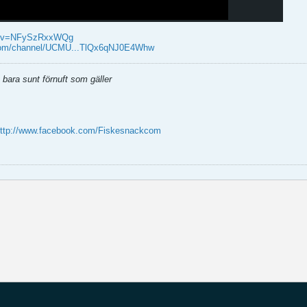
ch?v=NFySzRxxWQg
.com/channel/UCMU...TlQx6qNJ0E4Whw
 bara sunt förnuft som gäller
ttp://www.facebook.com/Fiskesnackcom