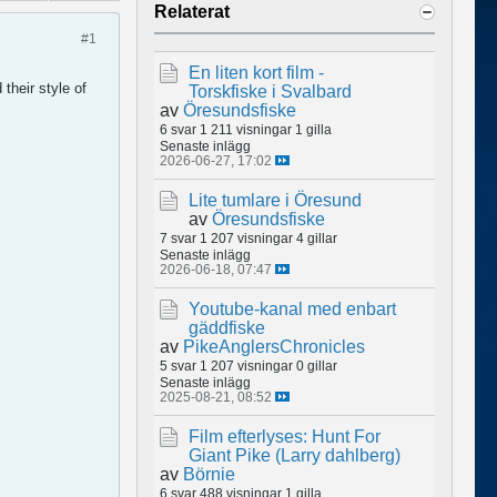
Relaterat
#1
En liten kort film -
their style of
Torskfiske i Svalbard
av
Öresundsfiske
6 svar
1 211 visningar
1 gilla
Senaste inlägg
2026-06-27, 17:02
Lite tumlare i Öresund
av
Öresundsfiske
7 svar
1 207 visningar
4 gillar
Senaste inlägg
2026-06-18, 07:47
Youtube-kanal med enbart
gäddfiske
av
PikeAnglersChronicles
5 svar
1 207 visningar
0 gillar
Senaste inlägg
2025-08-21, 08:52
Film efterlyses: Hunt For
Giant Pike (Larry dahlberg)
av
Börnie
6 svar
488 visningar
1 gilla