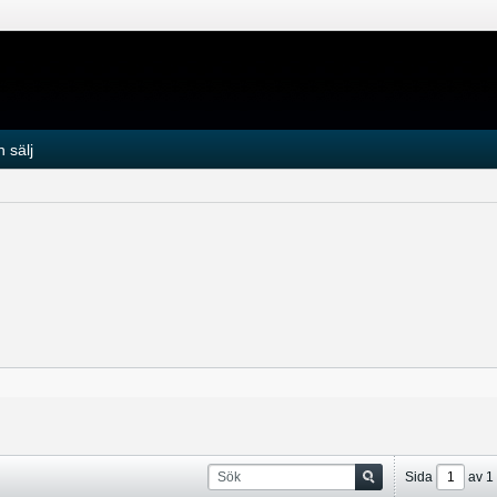
 sälj
Sida
av
1