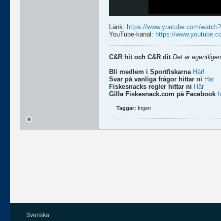
Länk:
https://www.youtube.com/wat
YouTube-kanal:
https://www.youtube
C&R hit och C&R dit
Det är egentligen
Bli medlem i Sportfiskarna
Här!
Svar på vanliga frågor hittar ni
Här
Fiskesnacks regler hittar ni
Här
Gilla Fiskesnack.com på Facebook
h
Taggar:
Ingen
Svenska