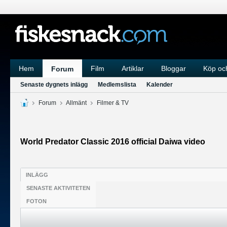
Hem
Film
Artiklar
Bloggar
Köp och
Forum
Senaste dygnets inlägg
Medlemslista
Kalender
Forum
Allmänt
Filmer & TV
World Predator Classic 2016 official Daiwa video
INLÄGG
SENASTE AKTIVITETEN
FOTON