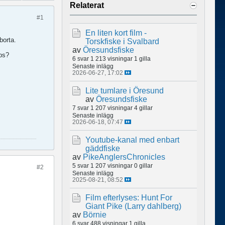
Relaterat
#1
En liten kort film -
borta.
Torskfiske i Svalbard
av
Öresundsfiske
ips?
6 svar
1 213 visningar
1 gilla
Senaste inlägg
2026-06-27, 17:02
Lite tumlare i Öresund
av
Öresundsfiske
7 svar
1 207 visningar
4 gillar
Senaste inlägg
2026-06-18, 07:47
Youtube-kanal med enbart
gäddfiske
av
PikeAnglersChronicles
5 svar
1 207 visningar
0 gillar
#2
Senaste inlägg
2025-08-21, 08:52
Film efterlyses: Hunt For
Giant Pike (Larry dahlberg)
av
Börnie
6 svar
488 visningar
1 gilla