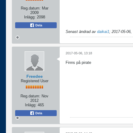
Reg.datum:
Mar
2009
Inlägg:
2098
Dela
Senast ändrad av
daikai1
;
2017-05-06,
2017-05-06, 13:18
Finns på pirate
Freedee
Registered User
Reg.datum:
Nov
2012
Inlägg:
465
Dela