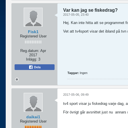
Var kan jag se fiskedrag?
2017-05-05, 23:40
Hej. Kan inte hitta att se programmet f
Vet att tv4sport visar det ibland på tvn
Fisk1
Registered User
Reg.datum:
Apr
2017
Inlägg:
3
Dela
Taggar:
Ingen
2017-05-06, 09:49
tv4 sport visar ju fiskedrag varje dag, 
För övrigt går avsnittet just nu
annars 
daikai1
Registered User