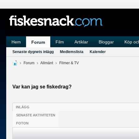
Hem
Film
Artiklar
Bloggar
Köp och
Forum
Senaste dygnets inlägg
Medlemslista
Kalender
Forum
Allmänt
Filmer & TV
Var kan jag se fiskedrag?
INLÄGG
SENASTE AKTIVITETEN
FOTON