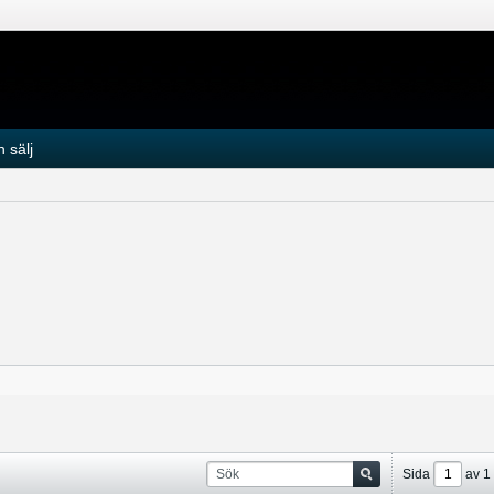
 sälj
Sida
av
1