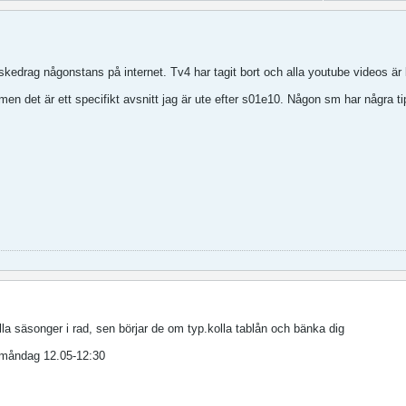
iskedrag någonstans på internet. Tv4 har tagit bort och alla youtube videos är 
 men det är ett specifikt avsnitt jag är ute efter s01e10. Någon sm har några t
alla säsonger i rad, sen börjar de om typ.kolla tablån och bänka dig
måndag 12.05-12:30