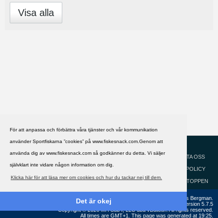
Visa alla
För att anpassa och förbättra våra tjänster och vår kommunikation
använder Sportfiskarna ”cookies” på www.fiskesnack.com.Genom att
HJÄLP
Svenska
använda dig av www.fiskesnack.com så godkänner du detta. Vi säljer
KONTAKTA OSS
självklart inte vidare någon information om dig.
COOKIEPOLICY
Klicka här för att läsa mer om cookies och hur du tackar nej till dem.
GÅ TILL TOPPEN
Copyright ©2002 - 2021, FiskeSnack.com. Grundad 2002 av Anders Bergman.
Det är okej
Powered by
vBulletin®
Version 5.7.5
Copyright © 2026 MH Sub I, LLC dba vBulletin. All rights reserved.
All times are GMT+1. This page was generated at 19:25.