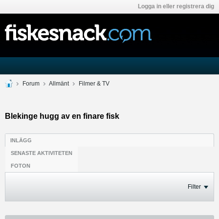
Logga in eller registrera dig
Forum
Allmänt
Filmer & TV
Blekinge hugg av en finare fisk
INLÄGG
SENASTE AKTIVITETEN
FOTON
Filter