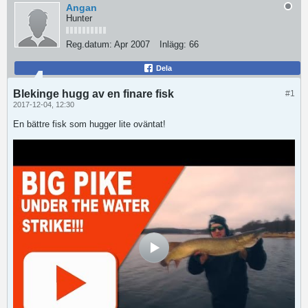
Angan
Hunter
Reg.datum:
Apr 2007
Inlägg:
66
Dela
Blekinge hugg av en finare fisk
#1
2017-12-04, 12:30
En bättre fisk som hugger lite oväntat!