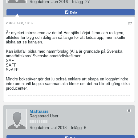
Reg.datum:
Jun 2016
Inlägg:
27
Dela
2018-07-08, 19:52
#7
Är mycket intresserad av detta! Har själv börjat filma och redigera,
alldeles för blyg och dålig än så länge för att ladda upp, men skulle
älska att se kanalen.
Kan iallafall bidra med namnförslag (Alla är grundade på Svenska
amatörfiskare/ Svenska amatörfiskefilmer:
SAF
SAFF
SvAFF
Mindre bokstäver gör det ju också enklare att skapa en logga/mindre
intro om ni vill koppla samman alla filmer om det nu blir ett gäng olika
producenter.
Mattiasis
Registered User
Reg.datum:
Jul 2018
Inlägg:
6