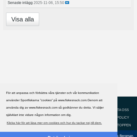
Senaste inlägg
2025-11-06, 15:50
Visa alla
För att anpassa och förbättra våra tjänster och vår kommunikation
använder Sportfiskarna ”cookies” på www.fiskesnack.com.Genom att
HJÄLP
Svenska
använda dig av www.fiskesnack.com så godkänner du detta. Vi säljer
KONTAKTA OSS
självklart inte vidare någon information om dig.
COOKIEPOLICY
Klicka här för att läsa mer om cookies och hur du tackar nej till dem.
GÅ TILL TOPPEN
Copyright ©2002 - 2021, FiskeSnack.com. Grundad 2002 av Anders Bergman.