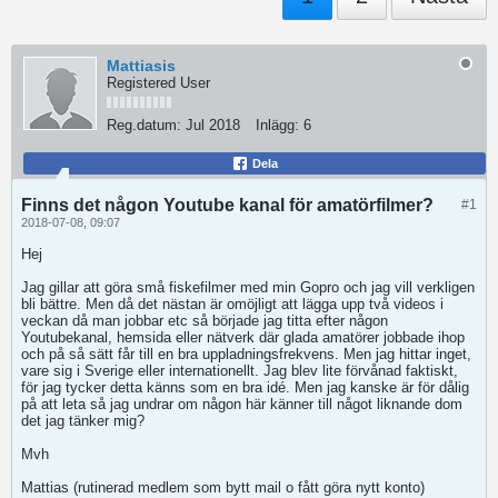
Mattiasis
Registered User
Reg.datum:
Jul 2018
Inlägg:
6
Dela
Finns det någon Youtube kanal för amatörfilmer?
#1
2018-07-08, 09:07
Hej
Jag gillar att göra små fiskefilmer med min Gopro och jag vill verkligen
bli bättre. Men då det nästan är omöjligt att lägga upp två videos i
veckan då man jobbar etc så började jag titta efter någon
Youtubekanal, hemsida eller nätverk där glada amatörer jobbade ihop
och på så sätt får till en bra uppladningsfrekvens. Men jag hittar inget,
vare sig i Sverige eller internationellt. Jag blev lite förvånad faktiskt,
för jag tycker detta känns som en bra idé. Men jag kanske är för dålig
på att leta så jag undrar om någon här känner till något liknande dom
det jag tänker mig?
Mvh
Mattias (rutinerad medlem som bytt mail o fått göra nytt konto)