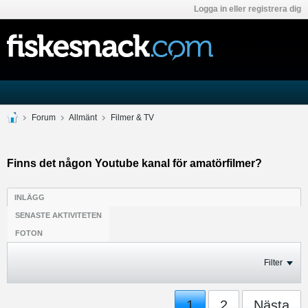
Logga in eller registrera dig
Forum
Allmänt
Filmer & TV
Finns det någon Youtube kanal för amatörfilmer?
INLÄGG
SENASTE AKTIVITETEN
FOTON
Filter
1
2
Nästa