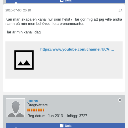
Dela
2018-07-08, 20:10
#8
Kan man skapa en kanal hur som helst? Har gör mig att jag ville ändra
namn på min men behövde flera prenumeranter.
Här är min kanal idag
https://www.youtube.com/channel/UCViQjCMDjpAubQzLrCd-JCA?view_as=subscriber
joens
Dragtvättare
Reg.datum:
Jun 2013
Inlägg:
3727
Dela