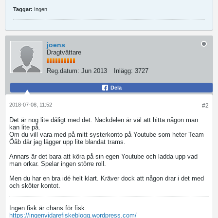
Taggar:
Ingen
joens
Dragtvättare
Reg.datum:
Jun 2013
Inlägg:
3727
Dela
2018-07-08, 11:52
#2
Det är nog lite dåligt med det. Nackdelen är väl att hitta någon man
kan lite på.
Om du vill vara med på mitt systerkonto på Youtube som heter Team
Öåb där jag lägger upp lite blandat trams.
Annars är det bara att köra på sin egen Youtube och ladda upp vad
man orkar. Spelar ingen större roll.
Men du har en bra idé helt klart. Kräver dock att någon drar i det med
och sköter kontot.
Ingen fisk är chans för fisk.
https://ingenvidarefiskeblogg.wordpress.com/