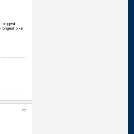
e biggest
e longest pike
#7