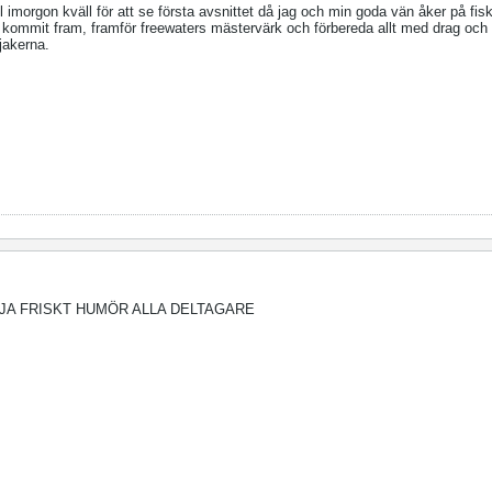
l imorgon kväll för att se första avsnittet då jag och min goda vän åker på f
vi kommit fram, framför freewaters mästervärk och förbereda allt med drag och 
jakerna.
JA HEJA FRISKT HUMÖR ALLA DELTAGARE