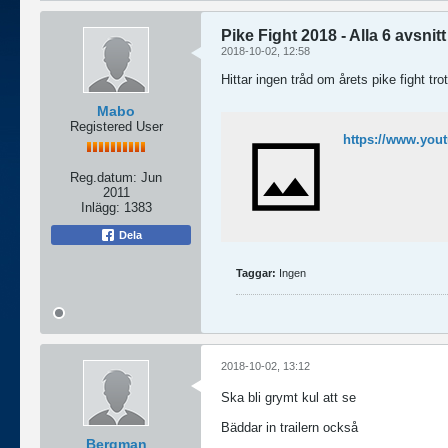
Pike Fight 2018 - Alla 6 avsnitt
2018-10-02, 12:58
Hittar ingen tråd om årets pike fight trot
Mabo
Registered User
https://www.yo
Reg.datum:
Jun
2011
Inlägg:
1383
Dela
Taggar:
Ingen
2018-10-02, 13:12
Ska bli grymt kul att se
Bäddar in trailern också
Bergman