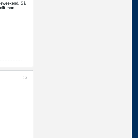
iskeweekend. Så
allt man
#5