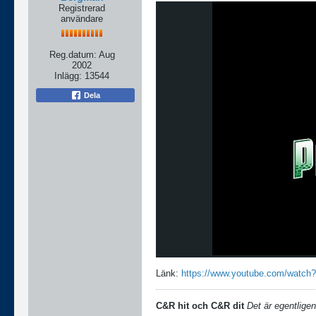
Registrerad
användare
Reg.datum:
Aug
2002
Inlägg:
13544
Dela
Länk:
https://www.youtube.com/watc
C&R hit och C&R dit
Det är egentligen