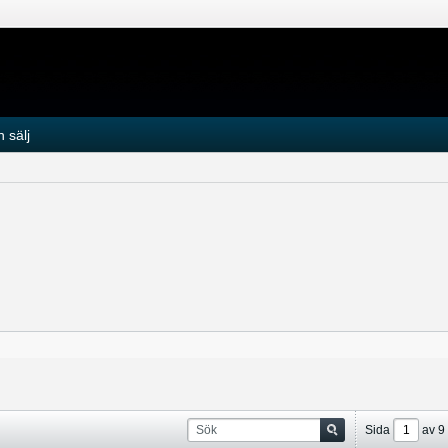
 sälj
Sida
av
9