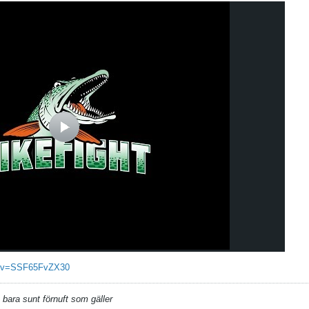
h?v=SSF65FvZX30
 bara sunt förnuft som gäller