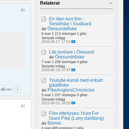
Relaterat
#1
En liten kort film -
Torskfiske i Svalbard
av
Öresundsfiske
6 svar
1 213 visningar
1 gilla
Senaste inlägg
2026-06-27, 17:02
Lite tumlare i Öresund
av
Öresundsfiske
7 svar
1 208 visningar
4 gillar
Senaste inlägg
2026-06-18, 07:47
Youtube-kanal med enbart
gäddfiske
av
PikeAnglersChronicles
Gillar
7
5 svar
1 207 visningar
0 gillar
Senaste inlägg
2025-08-21, 08:52
#2
Film efterlyses: Hunt For
Giant Pike (Larry dahlberg)
av
Börnie
6 svar
488 visningar
1 gilla