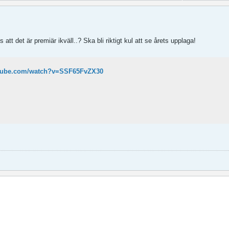
s att det är premiär ikväll..? Ska bli riktigt kul att se årets upplaga!
utube.com/watch?v=SSF65FvZX30