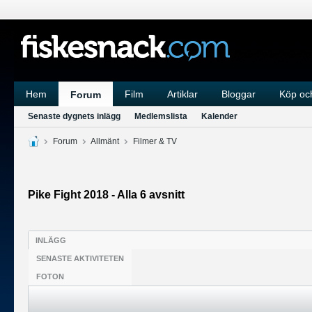
Hem
Film
Artiklar
Bloggar
Köp och
Forum
Senaste dygnets inlägg
Medlemslista
Kalender
Forum
Allmänt
Filmer & TV
Pike Fight 2018 - Alla 6 avsnitt
INLÄGG
SENASTE AKTIVITETEN
FOTON