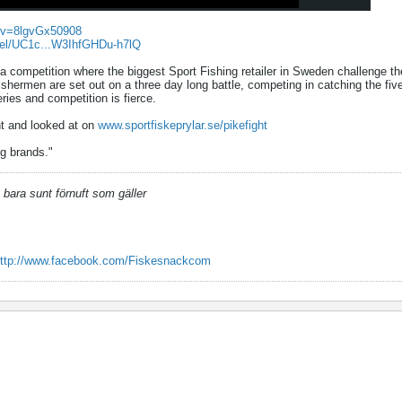
?v=8lgvGx50908
nel/UC1c...W3IhfGHDu-h7lQ
, a competition where the biggest Sport Fishing retailer in Sweden challenge th
ishermen are set out on a three day long battle, competing in catching the fiv
series and competition is fierce.
ht and looked at on
www.sportfiskeprylar.se/pikefight
ng brands."
 bara sunt förnuft som gäller
ttp://www.facebook.com/Fiskesnackcom