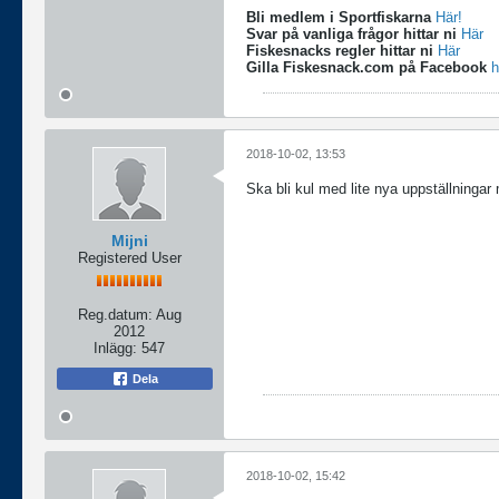
Bli medlem i Sportfiskarna
Här!
Svar på vanliga frågor hittar ni
Här
Fiskesnacks regler hittar ni
Här
Gilla Fiskesnack.com på Facebook
h
2018-10-02, 13:53
Ska bli kul med lite nya uppställninga
Mijni
Registered User
Reg.datum:
Aug
2012
Inlägg:
547
Dela
2018-10-02, 15:42