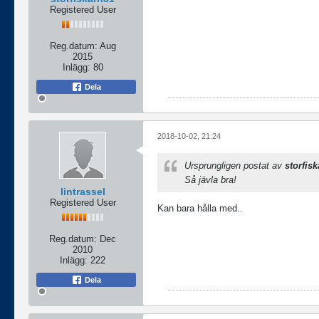
Registered User
Reg.datum:
Aug
2015
Inlägg:
80
Dela
2018-10-02, 21:24
Ursprungligen postat av
storfis
Så jävla bra!
lintrassel
Registered User
Kan bara hålla med..
Reg.datum:
Dec
2010
Inlägg:
222
Dela