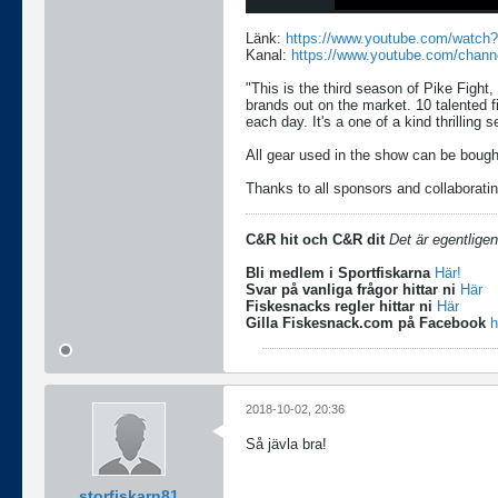
Länk:
https://www.youtube.com/watch
Kanal:
https://www.youtube.com/chan
"This is the third season of Pike Fight
brands out on the market. 10 talented f
each day. It's a one of a kind thrilling 
All gear used in the show can be boug
Thanks to all sponsors and collaborati
C&R hit och C&R dit
Det är egentligen
Bli medlem i Sportfiskarna
Här!
Svar på vanliga frågor hittar ni
Här
Fiskesnacks regler hittar ni
Här
Gilla Fiskesnack.com på Facebook
h
2018-10-02, 20:36
Så jävla bra!
storfiskarn81