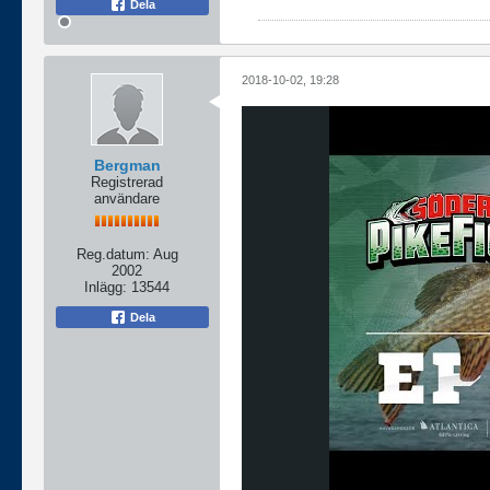
Dela
2018-10-02, 19:28
Bergman
Registrerad
användare
Reg.datum:
Aug
2002
Inlägg:
13544
Dela