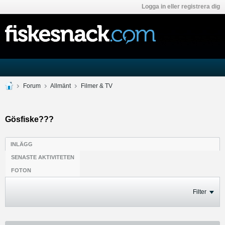
Logga in eller registrera dig
Forum
Allmänt
Filmer & TV
Gösfiske???
INLÄGG
SENASTE AKTIVITETEN
FOTON
Filter