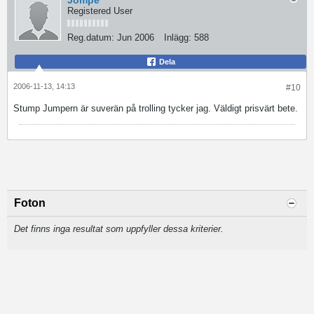
Jompe
Registered User
Reg.datum:
Jun 2006
Inlägg:
588
Dela
2006-11-13, 14:13
#10
Stump Jumpern är suverän på trolling tycker jag. Väldigt prisvärt bete.
Foton
Det finns inga resultat som uppfyller dessa kriterier.