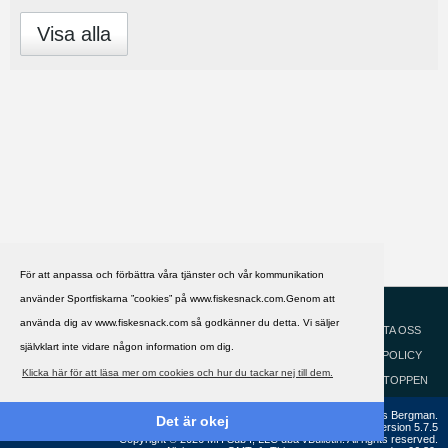
Visa alla
För att anpassa och förbättra våra tjänster och vår kommunikation
använder Sportfiskarna ”cookies” på www.fiskesnack.com.Genom att
HJÄLP
Svenska
använda dig av www.fiskesnack.com så godkänner du detta. Vi säljer
KONTAKTA OSS
självklart inte vidare någon information om dig.
COOKIEPOLICY
Klicka här för att läsa mer om cookies och hur du tackar nej till dem.
GÅ TILL TOPPEN
Copyright ©2002 - 2021, FiskeSnack.com. Grundad 2002 av Anders Bergman.
Det är okej
Powered by
vBulletin®
Version 5.7.5
Copyright © 2026 MH Sub I, LLC dba vBulletin. All rights reserved.