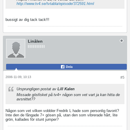
http://www.tv4.se/tvtabla/episode/372591.html
bussigt av dig tack tack!!!
Linålen
Dela
2006-11-09, 10:13
#5
Ursprungligen postat av
Lill Kalen
Missade gösfisket på tv4+ någon som vet vart ja kan hitta de
avsnittet??
Någon som vet vilken vobbler Fredrik L hade som personlig favorit?
Inte den de fångade 7+ gösen på, utan den som vibrerade hårt, lite
grön, kallades för stunt jumper?