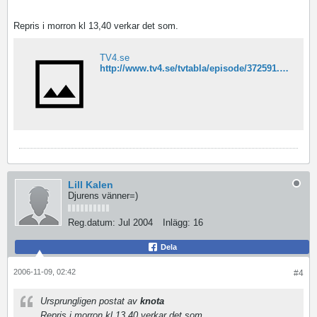
Repris i morron kl 13,40 verkar det som.
TV4.se
http://www.tv4.se/tvtabla/episode/372591.html
Lill Kalen
Djurens vänner=)
Reg.datum:
Jul 2004
Inlägg:
16
Dela
2006-11-09, 02:42
#4
Ursprungligen postat av
knota
Repris i morron kl 13,40 verkar det som.