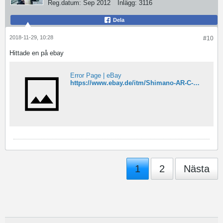
Reg.datum:
Sep 2012
Inlägg:
3116
Dela
2018-11-29, 10:28
#10
Hittade en på ebay
Error Page | eBay
https://www.ebay.de/itm/Shimano-AR-C-Aero-Ci4-4000-Frontbremsrolle-ARCAEROCI44000/222149269089?hash=item33b920d661:g:dlUAAOSwLJ9Z~JLN:rk:3:pf:0
1
2
Nästa