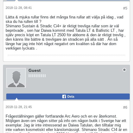
2018-11-28, 08:41
#5
Lätta & mjuka rullar finns det många fina rullar att välja på idag , vad
ska du ha rullen till ?
Shimano Sustain & Stradic Ci4+ är riktigt trevliga rullar som är väl
beprövade , sen har Daiwa kommit med Tatula LT & Ballistic LT , har
själv precis köpt en Tatula LT 2500 för abborre & den är riktigt trevlig ,
den känns lite bättre & trevligare än stradicen på alla sätt . Än så
länge har jag inte hört något negativt om kvaliten så där har dom
verkligen lyckats .
Guest
Dela
2018-11-28, 21:45
#6
Frågeställningen gäller fortfarande Arc Aero och en ev återkomst.
Möjligen även om någon sitter på info om någon butik i Sverige har ett
exemplar. Jag är inte intresserad av Daiwa Tatulan, den tilltalar mig
inte varken kosmetiskt eller känslomässigt. Shimano Stradic CI4 är en