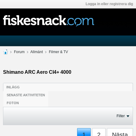
Logga in eller registrera dig
Forum
Allmänt
Filmer & TV
Shimano ARC Aero CI4+ 4000
INLÄGG
SENASTE AKTIVITETEN
FOTON
Filter
1
2
Nästa