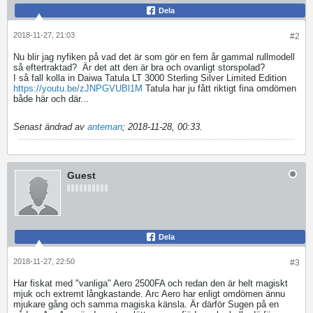
Dela
2018-11-27, 21:03
#2
Nu blir jag nyfiken på vad det är som gör en fem år gammal rullmodell
så eftertraktad?
Är det att den är bra och ovanligt storspolad?
I så fall kolla in Daiwa Tatula LT 3000 Sterling Silver Limited Edition
https://youtu.be/zJNPGVUBl1M
Tatula har ju fått riktigt fina omdömen
både här och där...
Senast ändrad av
anteman
;
2018-11-28, 00:33
.
Guest
Dela
2018-11-27, 22:50
#3
Har fiskat med "vanliga" Aero 2500FA och redan den är helt magiskt
mjuk och extremt långkastande. Arc Aero har enligt omdömen ännu
mjukare gång och samma magiska känsla. Är därför Sugen på en