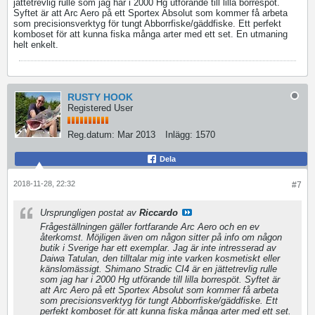
jättetrevlig rulle som jag har i 2000 Hg utförande till lilla borrespöt.
Syftet är att Arc Aero på ett Sportex Absolut som kommer få arbeta
som precisionsverktyg för tungt Abborrfiske/gäddfiske. Ett perfekt
komboset för att kunna fiska många arter med ett set. En utmaning
helt enkelt.
RUSTY HOOK
Registered User
Reg.datum:
Mar 2013
Inlägg:
1570
Dela
2018-11-28, 22:32
#7
Ursprungligen postat av
Riccardo
Frågeställningen gäller fortfarande Arc Aero och en ev
återkomst. Möjligen även om någon sitter på info om någon
butik i Sverige har ett exemplar. Jag är inte intresserad av
Daiwa Tatulan, den tilltalar mig inte varken kosmetiskt eller
känslomässigt. Shimano Stradic CI4 är en jättetrevlig rulle
som jag har i 2000 Hg utförande till lilla borrespöt. Syftet är
att Arc Aero på ett Sportex Absolut som kommer få arbeta
som precisionsverktyg för tungt Abborrfiske/gäddfiske. Ett
perfekt komboset för att kunna fiska många arter med ett set.