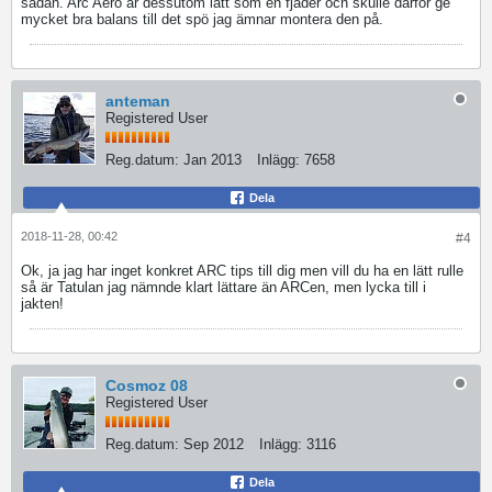
sådan. Arc Aero är dessutom lätt som en fjäder och skulle därför ge
mycket bra balans till det spö jag ämnar montera den på.
anteman
Registered User
Reg.datum:
Jan 2013
Inlägg:
7658
Dela
2018-11-28, 00:42
#4
Ok, ja jag har inget konkret ARC tips till dig men vill du ha en lätt rulle
så är Tatulan jag nämnde klart lättare än ARCen, men lycka till i
jakten!
Cosmoz 08
Registered User
Reg.datum:
Sep 2012
Inlägg:
3116
Dela