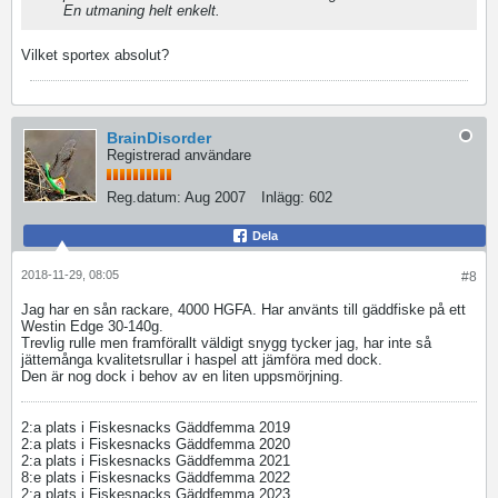
En utmaning helt enkelt.
Vilket sportex absolut?
BrainDisorder
Registrerad användare
Reg.datum:
Aug 2007
Inlägg:
602
Dela
2018-11-29, 08:05
#8
Jag har en sån rackare, 4000 HGFA. Har använts till gäddfiske på ett
Westin Edge 30-140g.
Trevlig rulle men framförallt väldigt snygg tycker jag, har inte så
jättemånga kvalitetsrullar i haspel att jämföra med dock.
Den är nog dock i behov av en liten uppsmörjning.
2:a plats i Fiskesnacks Gäddfemma 2019
2:a plats i Fiskesnacks Gäddfemma 2020
2:a plats i Fiskesnacks Gäddfemma 2021
8:e plats i Fiskesnacks Gäddfemma 2022
2:a plats i Fiskesnacks Gäddfemma 2023