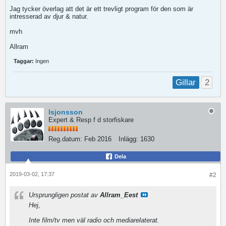
Jag tycker överlag att det är ett trevligt program för den som är
intresserad av djur & natur.
mvh
Allram
Taggar:
Ingen
2
Gillar
lsjonsson
Expert & Resp f d storfiskare
Reg.datum:
Feb 2016
Inlägg:
1630
Dela
2019-03-02, 17:37
#2
Ursprungligen postat av
Allram_Eest
Hej,
Inte film/tv men väl radio och mediarelaterat.