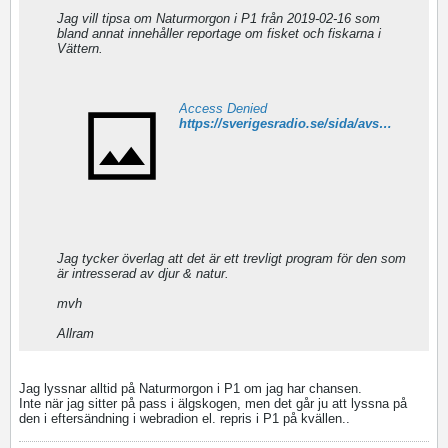
Jag vill tipsa om Naturmorgon i P1 från 2019-02-16 som
bland annat innehåller reportage om fisket och fiskarna i
Vättern.
Access Denied
https://sverigesradio.se/sida/avsnitt/1234193?programid=1027
Jag tycker överlag att det är ett trevligt program för den som
är intresserad av djur & natur.
mvh
Allram
Jag lyssnar alltid på Naturmorgon i P1 om jag har chansen.
Inte när jag sitter på pass i älgskogen, men det går ju att lyssna på
den i eftersändning i webradion el. repris i P1 på kvällen..